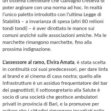
un sistema clientelare che Galvagno credeva di
poter arginare con una norma ad hoc. In realtà
l’unico paletto introdotto con l’ultima Legge di
Stabilità – a invarianza di spesa (altri 80 milioni
tondi tondi) – è aver dirottato le mance sui
comuni anziché sulle associazioni amiche. Ma le
marchette rimangono marchette, fino alla
prossima indignazione.
L’assessore al ramo, Elvira Amata
, è stata scelta
in continuità coi suoi predecessori, per dare linfa
al brand e al cinema di casa nostra; quello alle
Infrastrutture è un assiduo frequentatore del bar
dei pagnottisti; il sottosegretario alla Salute è
socio di una società che gestisce ambulatori
privati in provincia di Bari, e la promuove per
evitare che i cittadini rimangano incagliati nelle