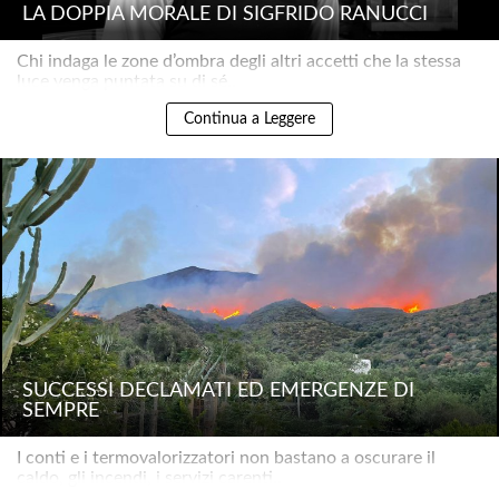
LA DOPPIA MORALE DI SIGFRIDO RANUCCI
Chi indaga le zone d’ombra degli altri accetti che la stessa
luce venga puntata su di sé..
Continua a Leggere
SUCCESSI DECLAMATI ED EMERGENZE DI
SEMPRE
I conti e i termovalorizzatori non bastano a oscurare il
caldo, gli incendi, i servizi carenti..