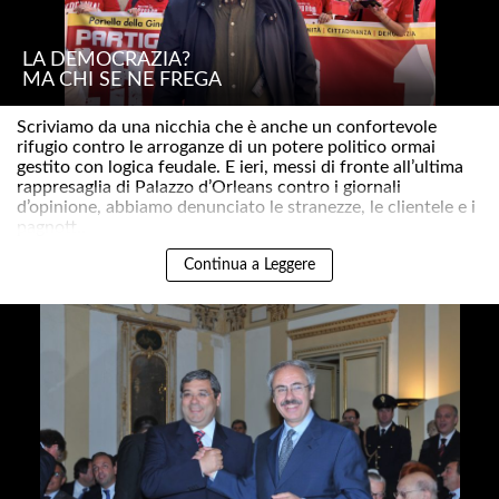
LA DEMOCRAZIA?
MA CHI SE NE FREGA
Scriviamo da una nicchia che è anche un confortevole
rifugio contro le arroganze di un potere politico ormai
gestito con logica feudale. E ieri, messi di fronte all’ultima
rappresaglia di Palazzo d’Orleans contro i giornali
d’opinione, abbiamo denunciato le stranezze, le clientele e i
pagnott..
Continua a Leggere