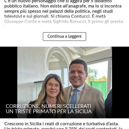
C’è un nuovo personaggio che si aggira per il dibattito
pubblico italiano. Non esiste all’anagrafe, ma lo si incontra
sempre più spesso nei palazzi della politica, negli studi
televisivi e sui giornali. Si chiama Contucci. È metà
Giuseppe Conte e metà Sigfrido Ranucci. Il primo gli presta
i..
Continua a Leggere
CORRUZIONE, NUMERI SCELLERATI
UN TRISTE PRIMATO PER LA SICILIA
Crescono in Sicilia i reati di corruzione e turbativa d’asta.