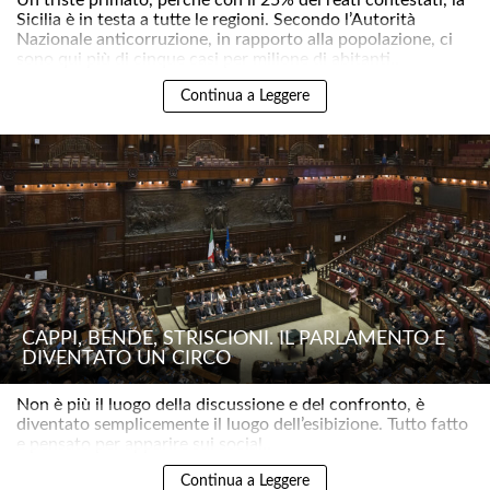
Un triste primato, perché con il 25% dei reati contestati, la
Sicilia è in testa a tutte le regioni. Secondo l’Autorità
Nazionale anticorruzione, in rapporto alla popolazione, ci
sono qui più di cinque casi per milione di abitanti..
Continua a Leggere
CAPPI, BENDE, STRISCIONI. IL PARLAMENTO È
DIVENTATO UN CIRCO
Non è più il luogo della discussione e del confronto, è
diventato semplicemente il luogo dell’esibizione. Tutto fatto
e pensato per apparire sui social..
Continua a Leggere