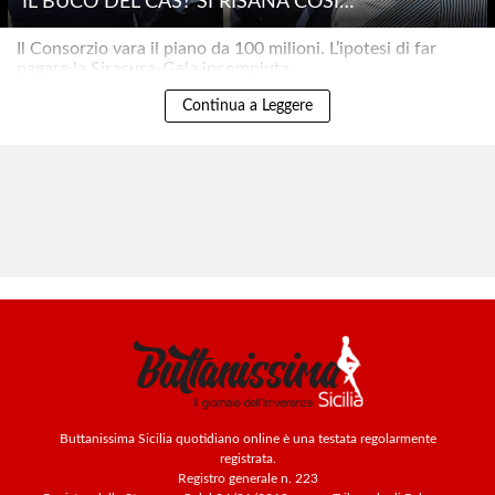
IL BUCO DEL CAS? SI RISANA COSÌ…
Il Consorzio vara il piano da 100 milioni. L’ipotesi di far
pagare la Siracusa-Gela incompiuta..
Continua a Leggere
Buttanissima Sicilia quotidiano online è una testata regolarmente
registrata.
Registro generale n. 223