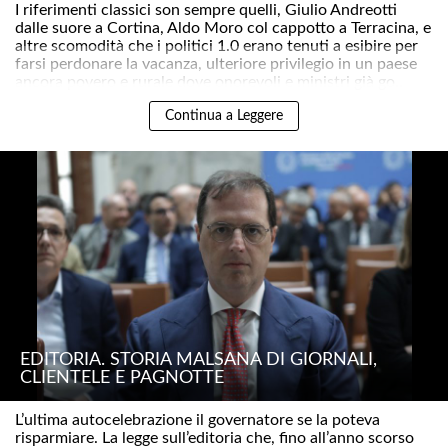
I riferimenti classici son sempre quelli, Giulio Andreotti
dalle suore a Cortina, Aldo Moro col cappotto a Terracina, e
altre scomodità che i politici 1.0 erano tenuti a esibire per
farsi perdonare la vacanza, ulteriore privilegio in un paese
ancora povero e rurale dove onorevoli e ministri già go..
Continua a Leggere
EDITORIA. STORIA MALSANA DI GIORNALI,
CLIENTELE E PAGNOTTE
L’ultima autocelebrazione il governatore se la poteva
risparmiare. La legge sull’editoria che, fino all’anno scorso