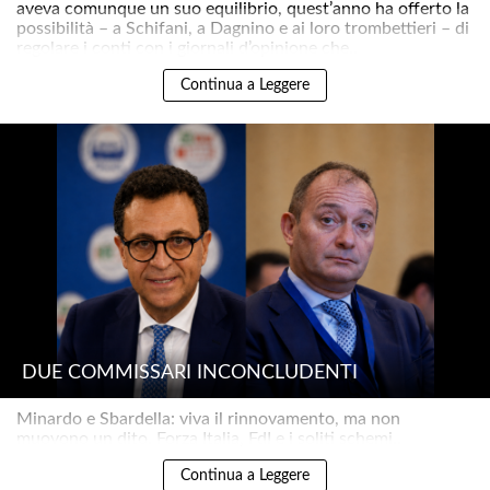
aveva comunque un suo equilibrio, quest’anno ha offerto la
possibilità – a Schifani, a Dagnino e ai loro trombettieri – di
regolare i conti con i giornali d’opinione che..
Continua a Leggere
DUE COMMISSARI INCONCLUDENTI
Minardo e Sbardella: viva il rinnovamento, ma non
muovono un dito. Forza Italia, FdI e i soliti schemi..
Continua a Leggere