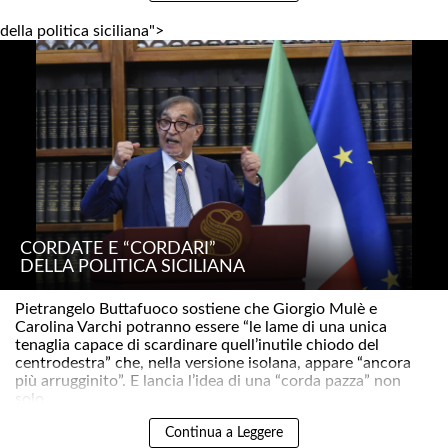
della politica siciliana">
CORDATE E “CORDARI”
DELLA POLITICA SICILIANA
Pietrangelo Buttafuoco sostiene che Giorgio Mulè e
Carolina Varchi potranno essere “le lame di una unica
tenaglia capace di scardinare quell’inutile chiodo del
centrodestra” che, nella versione isolana, appare “ancora
più arrugginito”. E lancia l’idea di una “corda pazza” non
solo ..
Continua a Leggere