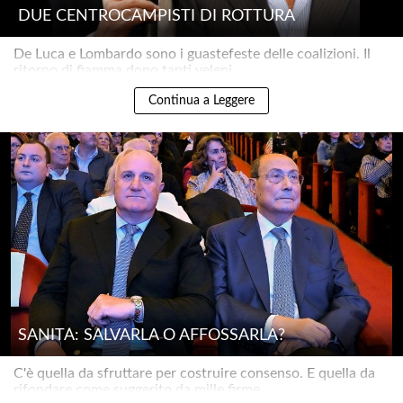
DUE CENTROCAMPISTI DI ROTTURA
De Luca e Lombardo sono i guastefeste delle coalizioni. Il
ritorno di fiamma dopo tanti veleni..
Continua a Leggere
SANITÀ: SALVARLA O AFFOSSARLA?
C'è quella da sfruttare per costruire consenso. E quella da
rifondare come suggerito da mille firme..