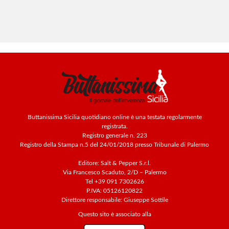
Buttanissima Sicilia quotidiano online è una testata regolarmente
registrata.
Registro generale n. 223
Registro della Stampa n.5 del 24/01/2018 presso Tribunale di Palermo
Editore: Salt & Pepper S.r.l.
Via Francesco Scaduto, 2/D – Palermo
Tel +39 091 7302626
P.IVA: 05126120822
Direttore responsabile: Giuseppe Sottile
Questo sito è associato alla