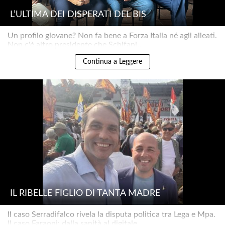
L’ULTIMA DEI DISPERATI DEL BIS
Un profilo giovane? Non fa bene a Forza Italia né agli alleati.
Non c'è altro presidente che Schifani..
Continua a Leggere
IL RIBELLE FIGLIO DI TANTA MADRE
Il caso Serradifalco rivela la disputa politica tra Lega e Mpa.
Il caso Faraoni: dalla sanità al digitale..