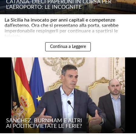
CATANIA. DIECI PAPERONI IN CORSA PER
L’AEROPORTO: LE INCOGNITE
La Sicilia ha invocato per anni capitali e competenze
dall’esterno. Ora che si presentano alla porta, sarebbe
imperdonabile respingerli per continuare a spartirsi le
briciole..
Continua a Leggere
SÁNCHEZ, BURNHAM E ALTRI
AI POLITICI VIETATE LE FERIE?