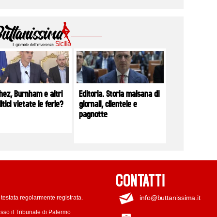
hez, Burnham e altri
Editoria. Storia malsana di
litici vietate le ferie?
giornali, clientele e
pagnotte
CONTATTI
info@buttanissima.it
testata regolarmente registrata.
sso il Tribunale di Palermo