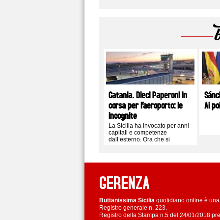
Catania. Dieci Paperoni in
Sánc
corsa per l’aeroporto: le
Ai po
incognite
La Sicilia ha invocato per anni
capitali e competenze
dall’esterno. Ora che si
presentano alla porta, sarebbe
imperdonabile respingerli per
continuare a spartirsi le briciole
GERENZA
Buttanissima Sicilia
quotidiano online è una 
Registro generale n. 223.
Registro della Stampa n.5 del 24/01/2018 pre