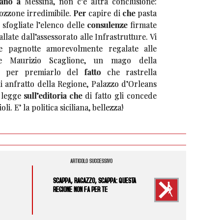
ano a Messina, non c’è altra conclusione:
ozzone irredimibile. Per capire di che pasta
 sfogliate l’elenco delle consulenze firmate
llate dall’assessorato alle Infrastrutture. Vi
le pagnotte amorevolmente regalate alle
re Maurizio Scaglione, un mago della
: per premiarlo del fatto che rastrella
ni anfratto della Regione, Palazzo d’Orleans
egge sull’editoria che di fatto gli concede
li. E’ la politica siciliana, bellezza!
ARTICOLO SUCCESSIVO
SCAPPA, RAGAZZO, SCAPPA: QUESTA
REGIONE NON FA PER TE