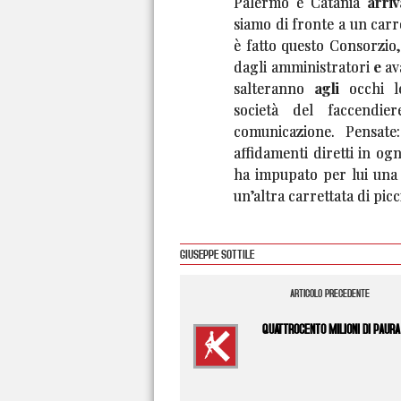
Palermo e Catania arriv
siamo di fronte a un carr
è fatto questo Consorzio,
dagli amministratori e ava
salteranno agli occhi 
società del faccendie
comunicazione. Pensate
affidamenti diretti in og
ha impupato per lui una l
un’altra carrettata di piccio
GIUSEPPE SOTTILE
ARTICOLO PRECEDENTE
QUATTROCENTO MILIONI DI PAURA