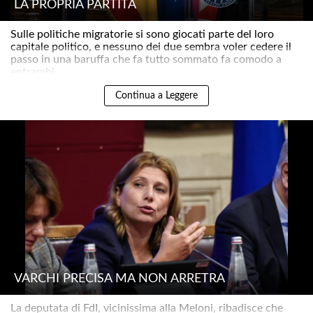
LA PROPRIA PARTITA
Sulle politiche migratorie si sono giocati parte del loro
capitale politico, e nessuno dei due sembra voler cedere il
passo in una baruffa che fa tutto sommato fa comodo a
entrambi ..
Continua a Leggere
VARCHI PRECISA MA NON ARRETRA
La deputata di FdI, vicinissima alla Meloni, ribadisce che