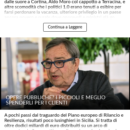
dalle suore a Cortina, Aldo Moro col cappotto a Terracina, e
altre scomodità che i politici 1.0 erano tenuti a esibire per
farsi perdonare la vacanza, ulteriore privilegio in un paese
ancora povero e rurale dove onorevoli e ministri già go..
Continua a Leggere
OPERE PUBBLICHE? I PICCIOLI È MEGLIO
SPENDERLI PER I CLIENTI
A pochi passi dal traguardo del Piano europeo di Rilancio e
Resilienza, risultati poco lusinghieri in Sicilia. Si tratta di
oltre dodici miliardi di euro distribuiti su un arco di