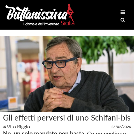
Gli effetti perversi di uno Schifani-bis
Vito Riggio
28/02/2026
di
No, un solo mandato non basta.
Ce ne vogliono