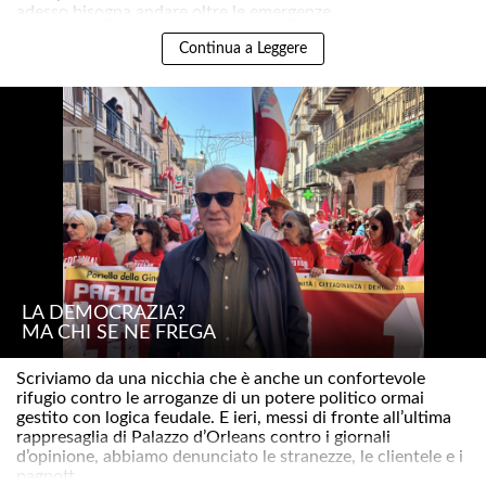
adesso bisogna andare oltre le emergenze..
Continua a Leggere
LA DEMOCRAZIA?
MA CHI SE NE FREGA
Scriviamo da una nicchia che è anche un confortevole
rifugio contro le arroganze di un potere politico ormai
gestito con logica feudale. E ieri, messi di fronte all’ultima
rappresaglia di Palazzo d’Orleans contro i giornali
d’opinione, abbiamo denunciato le stranezze, le clientele e i
pagnott..