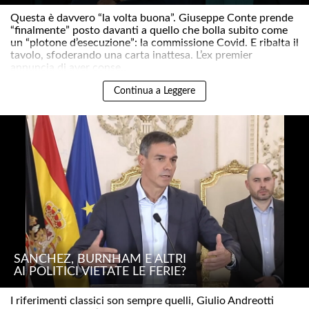
Questa è davvero “la volta buona”. Giuseppe Conte prende
“finalmente” posto davanti a quello che bolla subito come
un “plotone d’esecuzione”: la commissione Covid. E ribalta il
tavolo, sfoderando una carta inattesa. L’ex premier
annuncia di aver conse..
Continua a Leggere
SÁNCHEZ, BURNHAM E ALTRI
AI POLITICI VIETATE LE FERIE?
I riferimenti classici son sempre quelli, Giulio Andreotti