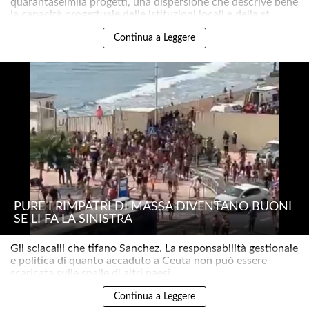
quarantaseimila progetti, una dispersione che descrive bene
la capacità progettuale delle istituzioni locali e della st..
Continua a Leggere
PURE I RIMPATRI DI MASSA DIVENTANO BUONI
SE LI FA LA SINISTRA
Gli sciacalli che tifano Sanchez. La responsabilità gestionale
e politica di quanto accaduto a Ceuta non può essere
scaricata sulle spalle di altri paesi..
Continua a Leggere