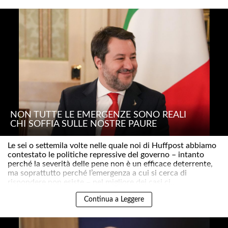
NON TUTTE LE EMERGENZE SONO REALI
CHI SOFFIA SULLE NOSTRE PAURE
Le sei o settemila volte nelle quale noi di Huffpost abbiamo
contestato le politiche repressive del governo – intanto
perché la severità delle pene non è un efficace deterrente,
ma soprattutto perché l’emergenza a cui si cerca di
rispondere non esiste – nel migliore dei casi ci..
Continua a Leggere