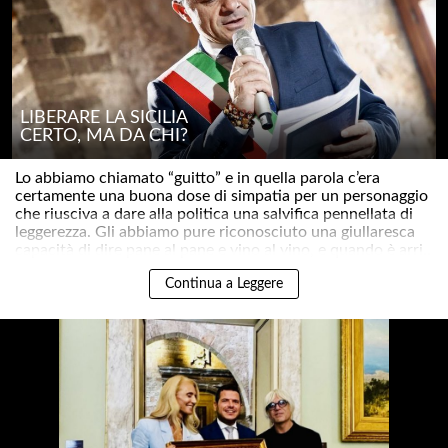
LIBERARE LA SICILIA
CERTO, MA DA CHI?
Lo abbiamo chiamato “guitto” e in quella parola c’era
certamente una buona dose di simpatia per un personaggio
che riusciva a dare alla politica una salvifica pennellata di
leggerezza. Gli abbiamo pure riconosciuto una giullaresca
capacità di dire pane al pane e vino al vino, e quando è arri..
Continua a Leggere