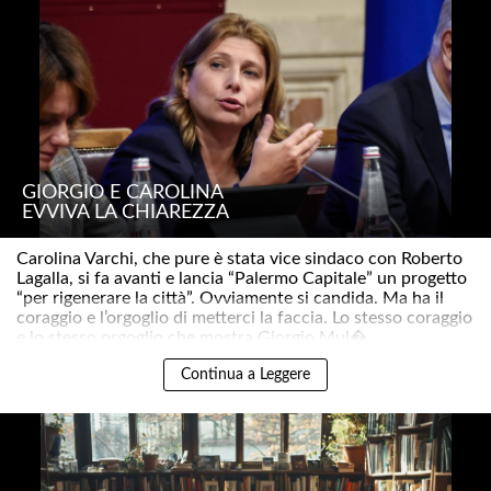
GIORGIO E CAROLINA
EVVIVA LA CHIAREZZA
Carolina Varchi, che pure è stata vice sindaco con Roberto
Lagalla, si fa avanti e lancia “Palermo Capitale” un progetto
“per rigenerare la città”. Ovviamente si candida. Ma ha il
coraggio e l’orgoglio di metterci la faccia. Lo stesso coraggio
e lo stesso orgoglio che mostra Giorgio Mul�..
Continua a Leggere