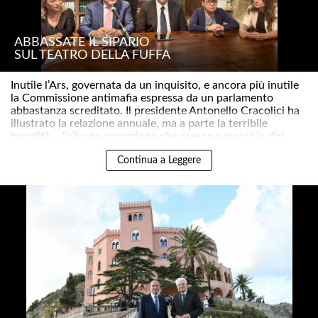
ABBASSATE IL SIPARIO
SUL TEATRO DELLA FUFFA
Inutile l’Ars, governata da un inquisito, e ancora più inutile
la Commissione antimafia espressa da un parlamento
abbastanza screditato. Il presidente Antonello Cracolici ha
illustrato la relazione annuale, ma a parte la terribile
banalità – “c’è una corruzione che cresce a macchia d’ol..
Continua a Leggere