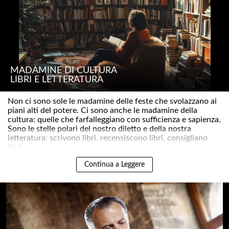
MADAMINE DI CULTURA
LIBRI E LETTERATURA
Non ci sono sole le madamine delle feste che svolazzano ai
piani alti del potere. Ci sono anche le madamine della
cultura: quelle che farfalleggiano con sufficienza e sapienza.
Sono le stelle polari del nostro diletto e della nostra
letteratura: scrivono libri, recensiscono libri, consigliano
libri,..
Continua a Leggere