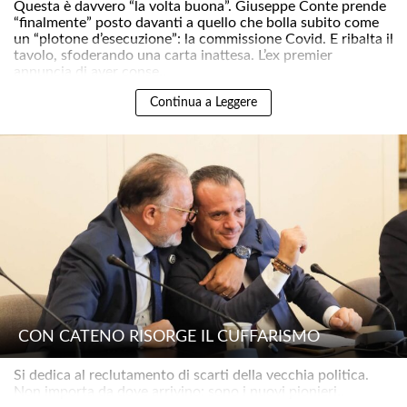
Questa è davvero “la volta buona”. Giuseppe Conte prende
“finalmente” posto davanti a quello che bolla subito come
un “plotone d’esecuzione”: la commissione Covid. E ribalta il
tavolo, sfoderando una carta inattesa. L’ex premier
annuncia di aver conse..
Continua a Leggere
CON CATENO RISORGE IL CUFFARISMO
Si dedica al reclutamento di scarti della vecchia politica.
Non importa da dove arrivino: sono i nuovi pionieri..