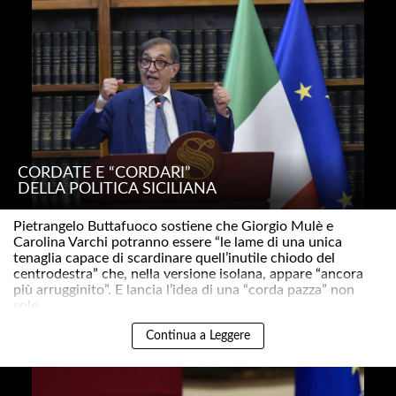
CORDATE E “CORDARI”
DELLA POLITICA SICILIANA
Pietrangelo Buttafuoco sostiene che Giorgio Mulè e
Carolina Varchi potranno essere “le lame di una unica
tenaglia capace di scardinare quell’inutile chiodo del
centrodestra” che, nella versione isolana, appare “ancora
più arrugginito”. E lancia l’idea di una “corda pazza” non
solo ..
Continua a Leggere