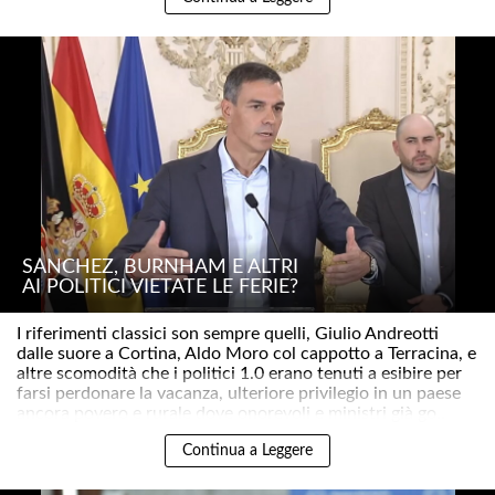
SÁNCHEZ, BURNHAM E ALTRI
AI POLITICI VIETATE LE FERIE?
I riferimenti classici son sempre quelli, Giulio Andreotti
dalle suore a Cortina, Aldo Moro col cappotto a Terracina, e
altre scomodità che i politici 1.0 erano tenuti a esibire per
farsi perdonare la vacanza, ulteriore privilegio in un paese
ancora povero e rurale dove onorevoli e ministri già go..
Continua a Leggere