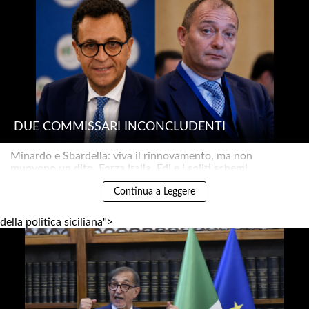
DUE COMMISSARI INCONCLUDENTI
Minardo e Sbardella: viva il rinnovamento, ma non
muovono un dito. Forza Italia, FdI e i soliti schemi..
Continua a Leggere
della politica siciliana">