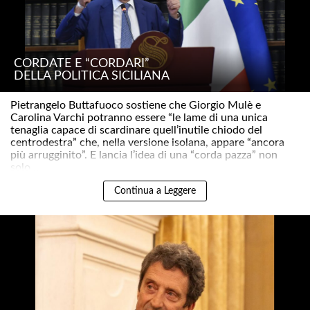
CORDATE E “CORDARI”
DELLA POLITICA SICILIANA
Pietrangelo Buttafuoco sostiene che Giorgio Mulè e
Carolina Varchi potranno essere “le lame di una unica
tenaglia capace di scardinare quell’inutile chiodo del
centrodestra” che, nella versione isolana, appare “ancora
più arrugginito”. E lancia l’idea di una “corda pazza” non
solo ..
Continua a Leggere