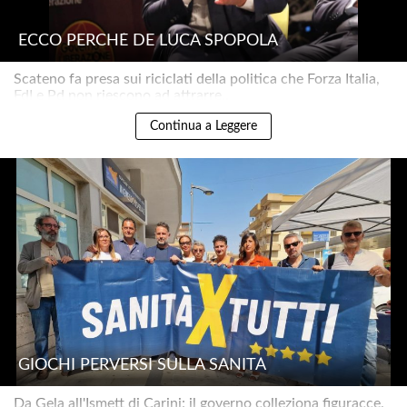
ECCO PERCHÉ DE LUCA SPOPOLA
Scateno fa presa sui riciclati della politica che Forza Italia,
FdI e Pd non riescono ad attrarre..
Continua a Leggere
GIOCHI PERVERSI SULLA SANITÀ
Da Gela all'Ismett di Carini: il governo colleziona figuracce.