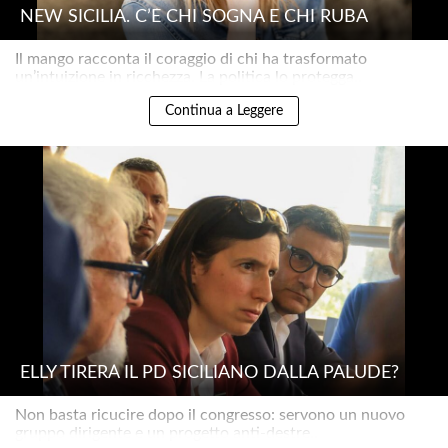
NEW SICILIA. C’È CHI SOGNA E CHI RUBA
Il mango racconta il coraggio di chi ha trasformato
un’intuizione in ricchezza. La politica lo protegga..
Continua a Leggere
ELLY TIRERÀ IL PD SICILIANO DALLA PALUDE?
Non basta ricucire dopo il congresso: servono un nuovo
gruppo dirigente e un progetto anti-destre..