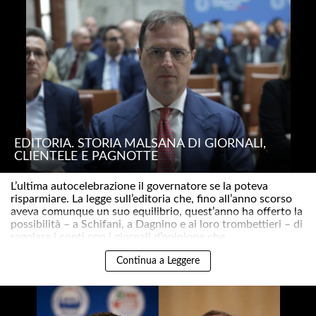
EDITORIA. STORIA MALSANA DI GIORNALI,
CLIENTELE E PAGNOTTE
L’ultima autocelebrazione il governatore se la poteva
risparmiare. La legge sull’editoria che, fino all’anno scorso
aveva comunque un suo equilibrio, quest’anno ha offerto la
possibilità – a Schifani, a Dagnino e ai loro trombettieri – di
regolare i conti con i giornali d’opinione che..
Continua a Leggere