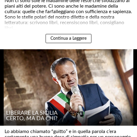
Non ci sono sole le madamine delle feste che svolazzano ai
piani alti del potere. Ci sono anche le madamine della
cultura: quelle che farfalleggiano con sufficienza e sapienza.
Sono le stelle polari del nostro diletto e della nostra
letteratura: scrivono libri, recensiscono libri, consigliano
libri,..
Continua a Leggere
LIBERARE LA SICILIA
CERTO, MA DA CHI?
Lo abbiamo chiamato “guitto” e in quella parola c’era
certamente una buona dose di simpatia per un personaggio