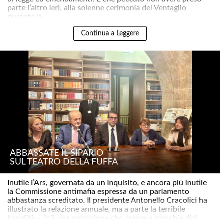
parte l’altro ieri, alla solenne cerimonia del Ventaglio
durante la ..
Continua a Leggere
ABBASSATE IL SIPARIO
SUL TEATRO DELLA FUFFA
Inutile l’Ars, governata da un inquisito, e ancora più inutile
la Commissione antimafia espressa da un parlamento
abbastanza screditato. Il presidente Antonello Cracolici ha
illustrato la relazione annuale, ma a parte la terribile
banalità – “c’è una corruzione che cresce a macchia d’ol..