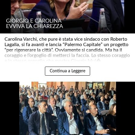
GIORGIO E CAROLINA
EVVIVA LA CHIAREZZA
Carolina Varchi, che pure è stata vice sindaco con Roberto
Lagalla, si fa avanti e lancia “Palermo Capitale” un progetto
“per rigenerare la città”. Ovviamente si candida. Ma ha il
coraggio e l’orgoglio di metterci la faccia. Lo stesso coraggio
e lo stesso orgoglio che mostra Giorgio Mul�..
Continua a Leggere