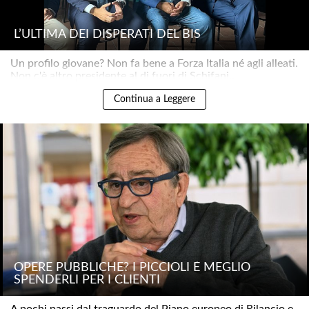
L’ULTIMA DEI DISPERATI DEL BIS
Un profilo giovane? Non fa bene a Forza Italia né agli alleati.
Non c'è altro presidente al di fuori di Schifani..
Continua a Leggere
OPERE PUBBLICHE? I PICCIOLI È MEGLIO
SPENDERLI PER I CLIENTI
A pochi passi dal traguardo del Piano europeo di Rilancio e