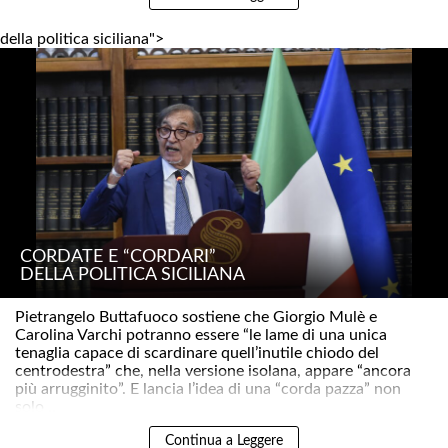
della politica siciliana">
CORDATE E “CORDARI”
DELLA POLITICA SICILIANA
Pietrangelo Buttafuoco sostiene che Giorgio Mulè e
Carolina Varchi potranno essere “le lame di una unica
tenaglia capace di scardinare quell’inutile chiodo del
centrodestra” che, nella versione isolana, appare “ancora
più arrugginito”. E lancia l’idea di una “corda pazza” non
solo ..
Continua a Leggere