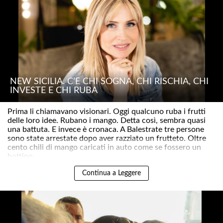
NEW SICILIA. C’È CHI SOGNA, CHI RISCHIA, CHI
INVESTE E CHI RUBA
Prima li chiamavano visionari. Oggi qualcuno ruba i frutti
delle loro idee. Rubano i mango. Detta così, sembra quasi
una battuta. E invece è cronaca. A Balestrate tre persone
sono state arrestate dopo aver razziato un frutteto. Oltre
cento chili di mango caricati in auto come se fossero un
bottino..
Continua a Leggere