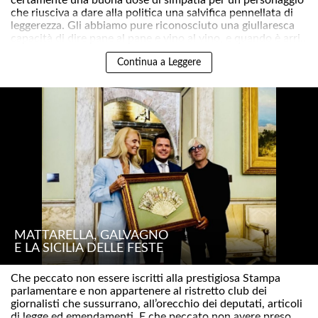
che riusciva a dare alla politica una salvifica pennellata di
leggerezza. Gli abbiamo pure riconosciuto una giullaresca
capacità di dire pane al pane e vino al vino, e quando è arri..
Continua a Leggere
MATTARELLA, GALVAGNO
E LA SICILIA DELLE FESTE
Che peccato non essere iscritti alla prestigiosa Stampa
parlamentare e non appartenere al ristretto club dei
giornalisti che sussurrano, all’orecchio dei deputati, articoli
di legge ed emendamenti. E che peccato non avere preso