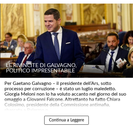
LE RIVINCITE DI GALVAGNO,
POLITICO IMPRESENTABILE
Per Gaetano Galvagno – il presidente dell’Ars, sotto
processo per corruzione – è stato un luglio maledetto.
Giorgia Meloni non lo ha voluto accanto nel giorno del suo
omaggio a Giovanni Falcone. Altrettanto ha fatto Chiara
Colosimo, presidente della Commissione antimafia,
sbarcata a Palermo p..
LE TRE MADAMINE
Continua a Leggere
DELLE NOSTRE FESTE