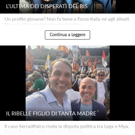
L’ULTIMA DEI DISPERATI DEL BIS
Un profilo giovane? Non fa bene a Forza Italia né agli alleati.
Non c'è altro presidente che Schifani..
Continua a Leggere
IL RIBELLE FIGLIO DI TANTA MADRE
Il caso Serradifalco rivela la disputa politica tra Lega e Mpa.
Il caso Faraoni: dalla sanità al digitale..