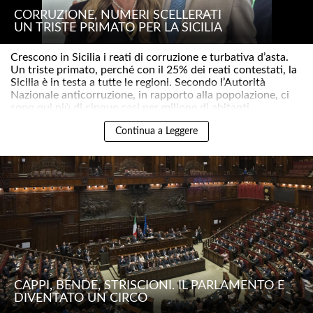
CORRUZIONE, NUMERI SCELLERATI
UN TRISTE PRIMATO PER LA SICILIA
Crescono in Sicilia i reati di corruzione e turbativa d’asta.
Un triste primato, perché con il 25% dei reati contestati, la
Sicilia è in testa a tutte le regioni. Secondo l’Autorità
Nazionale anticorruzione, in rapporto alla popolazione, ci
sono qui più di cinque casi per milione di abitanti..
Continua a Leggere
CAPPI, BENDE, STRISCIONI. IL PARLAMENTO È
DIVENTATO UN CIRCO