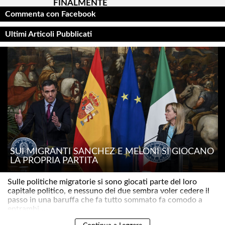
FINALMENTE
Commenta con Facebook
Ultimi Articoli Pubblicati
SUI MIGRANTI SÁNCHEZ E MELONI SI GIOCANO
LA PROPRIA PARTITA
Sulle politiche migratorie si sono giocati parte del loro
capitale politico, e nessuno dei due sembra voler cedere il
passo in una baruffa che fa tutto sommato fa comodo a
entrambi ..