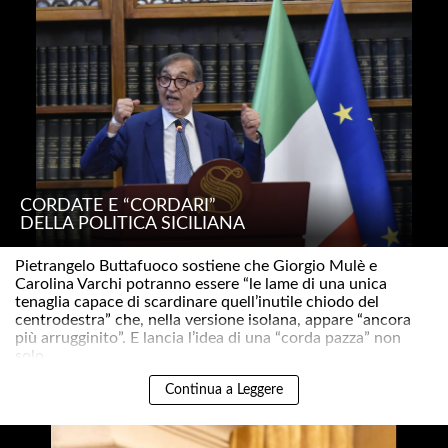
CORDATE E “CORDARI”
DELLA POLITICA SICILIANA
Pietrangelo Buttafuoco sostiene che Giorgio Mulè e
Carolina Varchi potranno essere “le lame di una unica
tenaglia capace di scardinare quell’inutile chiodo del
centrodestra” che, nella versione isolana, appare “ancora
più arrugginito”. E lancia l’idea di una “corda pazza” non
solo ..
Continua a Leggere