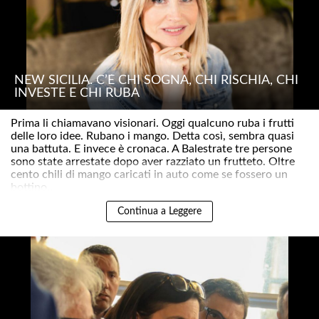
NEW SICILIA. C’È CHI SOGNA, CHI RISCHIA, CHI
INVESTE E CHI RUBA
Prima li chiamavano visionari. Oggi qualcuno ruba i frutti
delle loro idee. Rubano i mango. Detta così, sembra quasi
una battuta. E invece è cronaca. A Balestrate tre persone
sono state arrestate dopo aver razziato un frutteto. Oltre
cento chili di mango caricati in auto come se fossero un
bottino..
Continua a Leggere