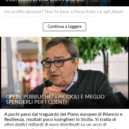
Un profilo giovane? Non fa bene a Forza Italia né agli alleati.
Non c'è altro presidente al di fuori di Schifani..
Continua a Leggere
OPERE PUBBLICHE? I PICCIOLI È MEGLIO
SPENDERLI PER I CLIENTI
A pochi passi dal traguardo del Piano europeo di Rilancio e
Resilienza, risultati poco lusinghieri in Sicilia. Si tratta di
oltre dodici miliardi di euro distribuiti su un arco di