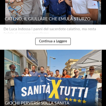
CATENO, IL GIULLARE CHE EMULA STURZO
De Luca indossa i panni del sacerdote calatino, ma resta
fedele al proprio populismo..
Continua a Leggere
GIOCHI PERVERSI SULLA SANITÀ