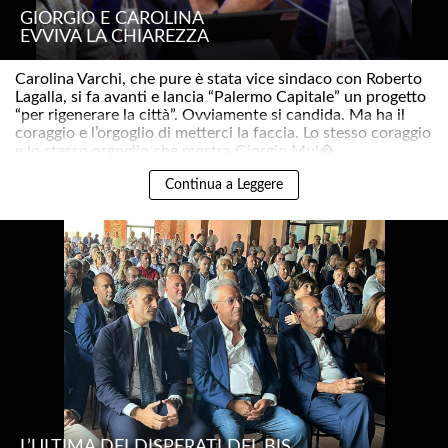
GIORGIO E CAROLINA
EVVIVA LA CHIAREZZA
Carolina Varchi, che pure è stata vice sindaco con Roberto
Lagalla, si fa avanti e lancia “Palermo Capitale” un progetto
“per rigenerare la città”. Ovviamente si candida. Ma ha il
coraggio e l’orgoglio di metterci la faccia. Lo stesso coraggio
e lo stesso orgoglio che mostra Giorgio Mul�..
Continua a Leggere
L’ULTIMA DEI DISPERATI DEL BIS