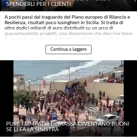
SPENDERLI PER I CLIENTI
A pochi passi dal traguardo del Piano europeo di Rilancio e
Resilienza, risultati poco lusinghieri in Sicilia. Si tratta di
oltre dodici miliardi di euro distribuiti su un arco di
quarantaseimila progetti, una dispersione che descrive bene
la capacità progettuale delle istituzioni locali e della st..
Continua a Leggere
PURE I RIMPATRI DI MASSA DIVENTANO BUONI
SE LI FA LA SINISTRA