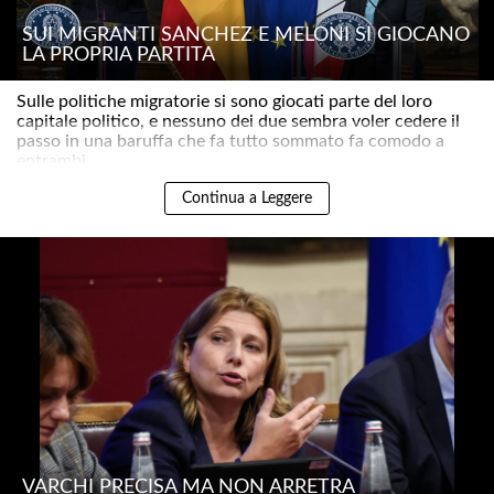
SUI MIGRANTI SÁNCHEZ E MELONI SI GIOCANO
LA PROPRIA PARTITA
Sulle politiche migratorie si sono giocati parte del loro
capitale politico, e nessuno dei due sembra voler cedere il
passo in una baruffa che fa tutto sommato fa comodo a
entrambi ..
Continua a Leggere
VARCHI PRECISA MA NON ARRETRA