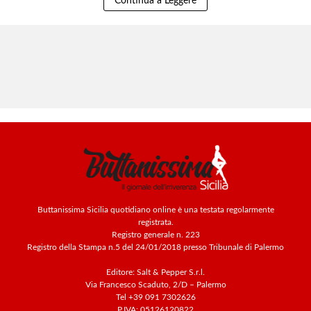
Continua a Leggere
Buttanissima Sicilia quotidiano online è una testata regolarmente
registrata.
Registro generale n. 223
Registro della Stampa n.5 del 24/01/2018 presso Tribunale di Palermo
Editore: Salt & Pepper S.r.l.
Via Francesco Scaduto, 2/D – Palermo
Tel +39 091 7302626
P.IVA: 05126120822