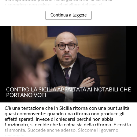
rispondere non esiste – nel migliore dei casi ci..
Continua a Leggere
CONTRO LA SICILIA APPALTATA AI NOTABILI CHE
PORTANO VOTI
C’è una tentazione che in Sicilia ritorna con una puntualità
quasi commovente: quando una riforma non produce gli
effetti sperati, invece di chiedersi perché non abbia
funzionato, si decide che la colpa sia della riforma. E così la
si smonta. Succede anche adesso. Siccome il governo
regionale ..