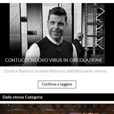
CONTUCCI, NUOVO VIRUS IN CIRCOLAZIONE
Conte e Ranucci: quando finiscono dall’altra parte, vivono
la domanda come un’offesa..
Continua a Leggere
Dalla stessa Categoria