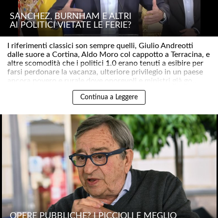
SÁNCHEZ, BURNHAM E ALTRI
AI POLITICI VIETATE LE FERIE?
I riferimenti classici son sempre quelli, Giulio Andreotti
dalle suore a Cortina, Aldo Moro col cappotto a Terracina, e
altre scomodità che i politici 1.0 erano tenuti a esibire per
farsi perdonare la vacanza, ulteriore privilegio in un paese
ancora povero e rurale dove onorevoli e ministri già go..
Continua a Leggere
OPERE PUBBLICHE? I PICCIOLI È MEGLIO