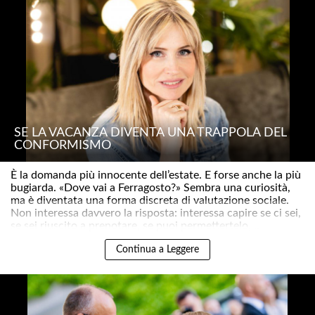
SE LA VACANZA DIVENTA UNA TRAPPOLA DEL
CONFORMISMO
È la domanda più innocente dell’estate. E forse anche la più
bugiarda. «Dove vai a Ferragosto?» Sembra una curiosità,
ma è diventata una forma discreta di valutazione sociale.
Non interessa davvero la risposta: interessa capire se ci sei,
se sei riuscito a prenotare, se puoi permettertelo, ..
Continua a Leggere