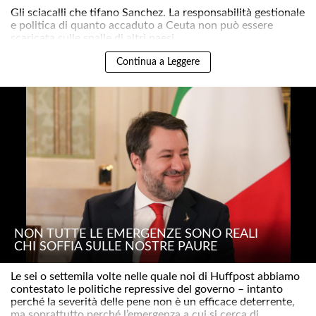
Gli sciacalli che tifano Sanchez. La responsabilità gestionale
e politica di quanto accaduto a Ceuta non può essere
scaricata sulle spalle di altri paesi..
Continua a Leggere
NON TUTTE LE EMERGENZE SONO REALI
CHI SOFFIA SULLE NOSTRE PAURE
Le sei o settemila volte nelle quale noi di Huffpost abbiamo
contestato le politiche repressive del governo – intanto
perché la severità delle pene non è un efficace deterrente,
ma soprattutto perché l’emergenza a cui si cerca di