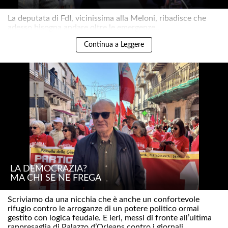
La deputata di FdI, vicinissima alla Meloni, ribadisce che
adesso bisogna andare oltre le emergenze..
Continua a Leggere
LA DEMOCRAZIA?
MA CHI SE NE FREGA
Scriviamo da una nicchia che è anche un confortevole
rifugio contro le arroganze di un potere politico ormai
gestito con logica feudale. E ieri, messi di fronte all’ultima
rappresaglia di Palazzo d’Orleans contro i giornali