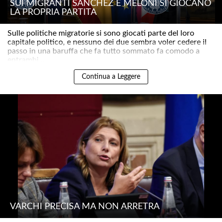
SUI MIGRANTI SÁNCHEZ E MELONI SI GIOCANO
LA PROPRIA PARTITA
Sulle politiche migratorie si sono giocati parte del loro
capitale politico, e nessuno dei due sembra voler cedere il
passo in una baruffa che fa tutto sommato fa comodo a
entrambi ..
Continua a Leggere
VARCHI PRECISA MA NON ARRETRA