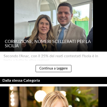
CORRUZIONE, NUMERI SCELLERATI PER LA
SICILIA
Secondo l'Anac, con il 25% dei reati contestati l'Isola è in
testa a tutte le altre regioni ..
Continua a Leggere
Dalla stessa Categoria