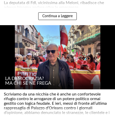
La deputata di FdI, vicinissima alla Meloni, ribadisce che
adesso bisogna andare oltre le emergenze..
Continua a Leggere
LA DEMOCRAZIA?
MA CHI SE NE FREGA
Scriviamo da una nicchia che è anche un confortevole
rifugio contro le arroganze di un potere politico ormai
gestito con logica feudale. E ieri, messi di fronte all’ultima
rappresaglia di Palazzo d’Orleans contro i giornali
d’opinione, abbiamo denunciato le stranezze, le clientele e i