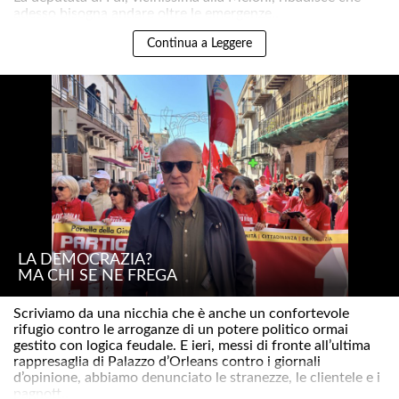
adesso bisogna andare oltre le emergenze..
Continua a Leggere
LA DEMOCRAZIA?
MA CHI SE NE FREGA
Scriviamo da una nicchia che è anche un confortevole
rifugio contro le arroganze di un potere politico ormai
gestito con logica feudale. E ieri, messi di fronte all’ultima
rappresaglia di Palazzo d’Orleans contro i giornali
d’opinione, abbiamo denunciato le stranezze, le clientele e i
pagnott..