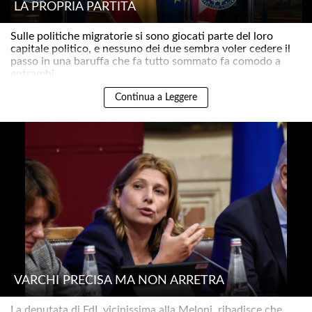
LA PROPRIA PARTITA
Sulle politiche migratorie si sono giocati parte del loro
capitale politico, e nessuno dei due sembra voler cedere il
passo in una baruffa che fa tutto sommato fa comodo a
entrambi ..
Continua a Leggere
VARCHI PRECISA MA NON ARRETRA
La deputata di FdI, vicinissima alla Meloni, ribadisce che