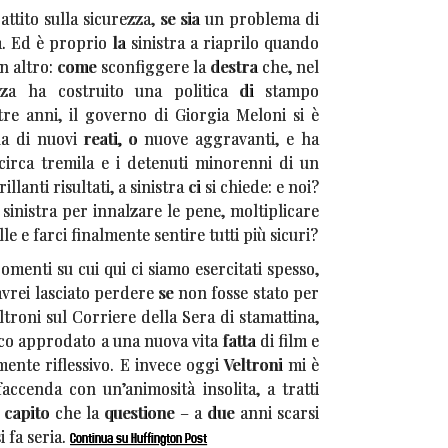
attito sulla sicurezza, se sia un problema di
a. Ed è proprio la sinistra a riaprilo quando
 altro: come sconfiggere la destra che, nel
ezza ha costruito una politica di stampo
tre anni, il governo di Giorgia Meloni si è
a di nuovi reati, o nuove aggravanti, e ha
circa tremila e i detenuti minorenni di un
illanti risultati, a sinistra ci si chiede: e noi?
 sinistra per innalzare le pene, moltiplicare
le e farci finalmente sentire tutti più sicuri?
omenti su cui qui ci siamo esercitati spesso,
rei lasciato perdere se non fosse stato per
ltroni sul Corriere della Sera di stamattina,
ico approdato a una nuova vita fatta di film e
mente riflessivo. E invece oggi Veltroni mi è
accenda con un’animosità insolita, a tratti
capito che la questione – a due anni scarsi
i fa seria.
Continua su Huffington Post