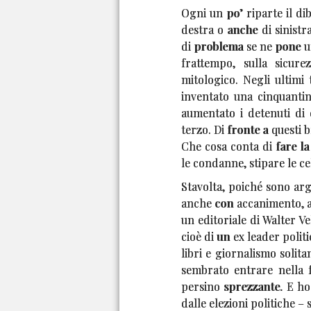
Ogni un po’ riparte il dib
destra o anche di sinistr
di problema se ne pone un
frattempo, sulla sicur
mitologico. Negli ultimi 
inventato una cinquantin
aumentato i detenuti di 
terzo. Di fronte a questi br
Che cosa conta di fare la
le condanne, stipare le cel
Stavolta, poiché sono arg
anche con accanimento, av
un editoriale di Walter Ve
cioè di un ex leader polit
libri e giornalismo solita
sembrato entrare nella f
persino sprezzante. E ho 
dalle elezioni politiche – s