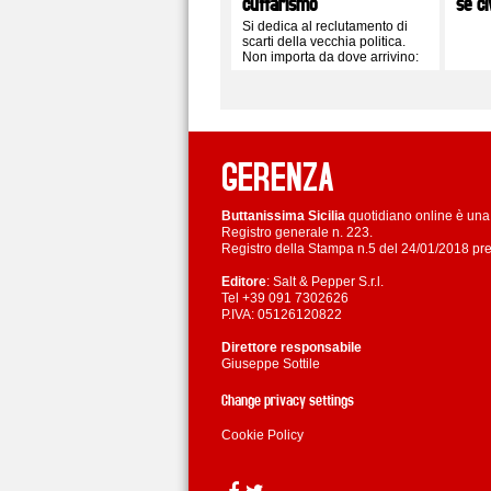
cuffarismo
se c
Si dedica al reclutamento di
scarti della vecchia politica.
Non importa da dove arrivino:
sono i nuovi pionieri
GERENZA
Buttanissima Sicilia
quotidiano online è una 
Registro generale n. 223.
Registro della Stampa n.5 del 24/01/2018 pre
Editore
: Salt & Pepper S.r.l.
Tel +39 091 7302626
P.IVA: 05126120822
Direttore responsabile
Giuseppe Sottile
Change privacy settings
Cookie Policy