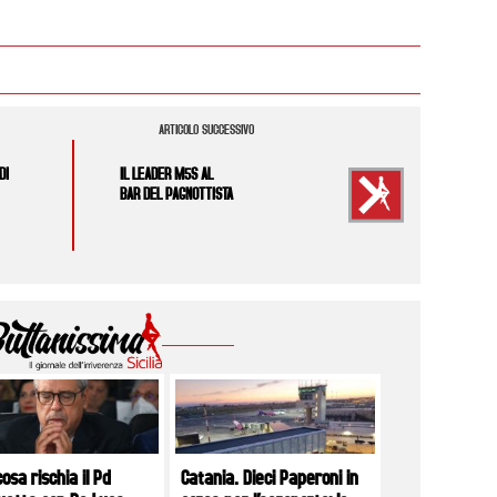
ARTICOLO SUCCESSIVO
DI
IL LEADER M5S AL
BAR DEL PAGNOTTISTA
osa rischia il Pd
Catania. Dieci Paperoni in