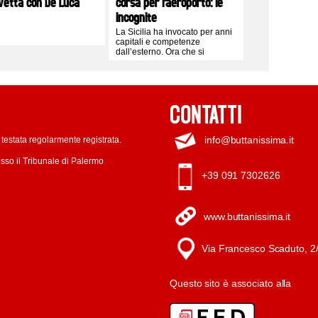
ivetta con De Luca
corsa per l’aeroporto: le
incognite
La Sicilia ha invocato per anni
capitali e competenze
dall’esterno. Ora che si
presentano alla porta, sarebbe
imperdonabile respingerli per
continuare a spartirsi le briciole
CONTATTI
info@buttanissima.it
testata regolarmente registrata.
sso il Tribunale di Palermo
+39 091 7302626
www.buttanissima.it
Via Francesco Scaduto, 2
Questo sito è associato alla