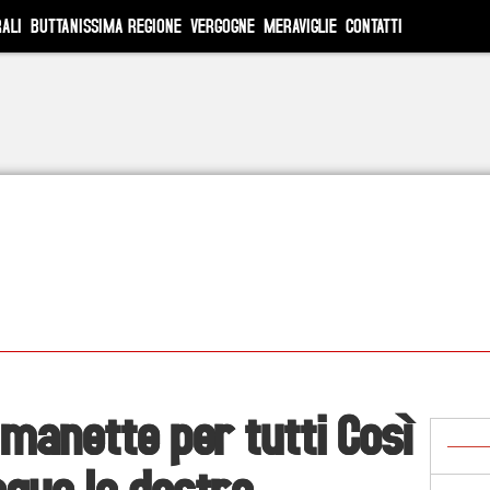
ALI
BUTTANISSIMA REGIONE
VERGOGNE
MERAVIGLIE
CONTATTI
 manette per tutti Così
segue la destra