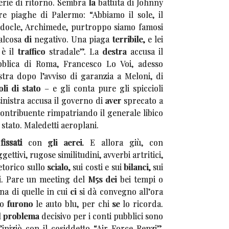
serie di ritorno. Sembra la battuta di Johnny
tre piaghe di Palermo: “Abbiamo il sole, il
edocle, Archimede, purtroppo siamo famosi
osa di negativo. Una piaga terribile, e lei
è il traffico stradale”. La destra accusa il
bblica di Roma, Francesco Lo Voi, adesso
stra dopo l’avviso di garanzia a Meloni, di
li di stato – e gli conta pure gli spiccioli
sinistra accusa il governo di aver sprecato a
contribuente rimpatriando il generale libico
stato. Maledetti aeroplani.
issati
con gli aerei. E allora giù, con
ettivi, rugose similitudini, avverbi artritici,
ico sullo scialo, sui costi e sui bilanci, sui
ni. Pare un meeting del M5s dei bei tempi o
na di quelle in cui ci si dà convegno all’ora
io furono le auto blu, per chi se lo ricorda.
il problema decisivo per i conti pubblici sono
S’iniziò con il cosiddetto “Air Force Renzi”,