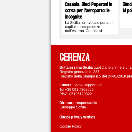
Catania. Dieci Paperoni in
Sánc
corsa per l’aeroporto: le
Ai po
incognite
La Sicilia ha invocato per anni
capitali e competenze
dall’esterno. Ora che si
presentano alla porta, sarebbe
imperdonabile respingerli per
continuare a spartirsi le briciole
GERENZA
Buttanissima Sicilia
quotidiano online è una 
Registro generale n. 223.
Registro della Stampa n.5 del 24/01/2018 pre
Editore
: Salt & Pepper S.r.l.
Tel +39 091 7302626
P.IVA: 05126120822
Direttore responsabile
Giuseppe Sottile
Change privacy settings
Cookie Policy