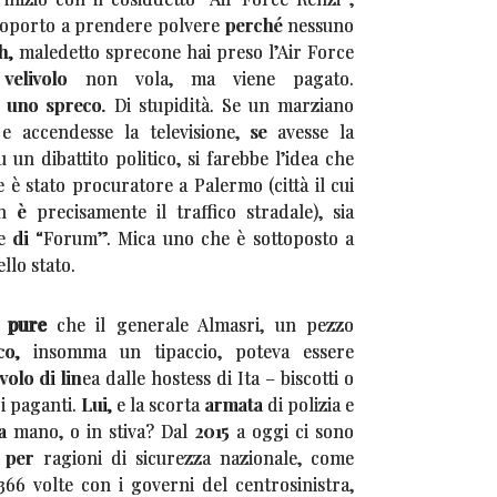
roporto a prendere polvere perché nessuno
ah, maledetto sprecone hai preso l’Air Force
 velivolo non vola, ma viene pagato.
 uno spreco. Di stupidità. Se un marziano
 e accendesse la televisione, se avesse la
 un dibattito politico, si farebbe l’idea che
 è stato procuratore a Palermo (città il cui
è precisamente il traffico stradale), sia
ice di “Forum”. Mica uno che è sottoposto a
llo stato.
 pure
che il generale Almasri, un pezzo
co, insomma un tipaccio, poteva essere
volo di linea dalle hostess di Ita – biscotti o
i paganti. Lui, e la scorta armata di polizia e
 a mano, o in stiva? Dal 2015 a oggi ci sono
 per ragioni di sicurezza nazionale, come
366 volte con i governi del centrosinistra,