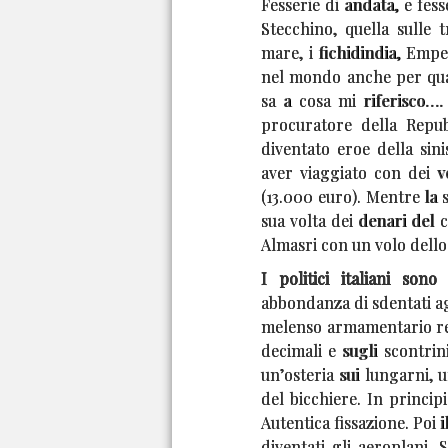
Fesserie di andata, e fes
Stecchino, quella sulle 
mare, i fichidindia, Emp
nel mondo anche per qualc
sa a cosa mi riferisco…. 
procuratore della Repu
diventato eroe della sini
aver viaggiato con dei vo
(13.000 euro). Mentre la 
sua volta dei denari del 
Almasri con un volo dello 
I politici italiani sono f
abbondanza di sdentati agg
melenso armamentario retor
decimali e sugli scontri
un’osteria sui lungarni, u
del bicchiere. In princip
Autentica fissazione. Poi 
diventati gli aeroplani. 