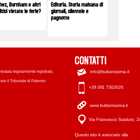
hez, Burnham e altri
Editoria. Storia malsana di
litici vietate le ferie?
giornali, clientele e
pagnotte
CONTATTI
info@buttanissima.it
testata regolarmente registrata.
sso il Tribunale di Palermo
+39 091 7302626
www.buttanissima.it
Via Francesco Scaduto, 2
Questo sito è associato alla