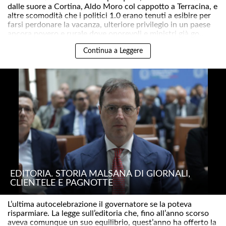
dalle suore a Cortina, Aldo Moro col cappotto a Terracina, e
altre scomodità che i politici 1.0 erano tenuti a esibire per
farsi perdonare la vacanza, ulteriore privilegio in un paese
ancora povero e rurale dove onorevoli e ministri già go..
Continua a Leggere
EDITORIA. STORIA MALSANA DI GIORNALI,
CLIENTELE E PAGNOTTE
L’ultima autocelebrazione il governatore se la poteva
risparmiare. La legge sull’editoria che, fino all’anno scorso
aveva comunque un suo equilibrio, quest’anno ha offerto la