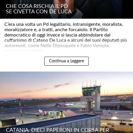
CHE COSA RISCHIA IL PD
SE CIVETTA CON DE LUCA
C’era una volta un Pd legalitario, intransigente, moralista,
moralizzatore e, a tratti, anche forcaiolo. Il Partito
democratico di oggi invece si lascia abbindolare dal
cuffarismo di Cateno De Luca e alcuni dei suoi deputati più
autorevoli, come Nello Dipasquale e Fabio Venezia,
consentono addiri..
Continua a Leggere
CATANIA. DIECI PAPERONI IN CORSA PER