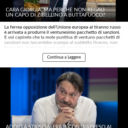
CARA GIORGIA, MA PERCHÉ NON REGALI
UN CAPO DI ZIBELLINO A BUTTAFUOCO?
La ferrea opposizione dell’Unione europea al tiranno russo
è arrivata a produrre il ventunesimo pacchetto di sanzioni.
E voi capirete che la mole punitiva di ventuno pacchetti di
sanzioni non lascerebbe scampo al suddetto tiranno, non
fosse che, aggiusta di qui, aggiusta di là, è capitato di sc..
Continua a Leggere
ADDIO A STRISCIA. ERA IL CONTRAPPESO AI