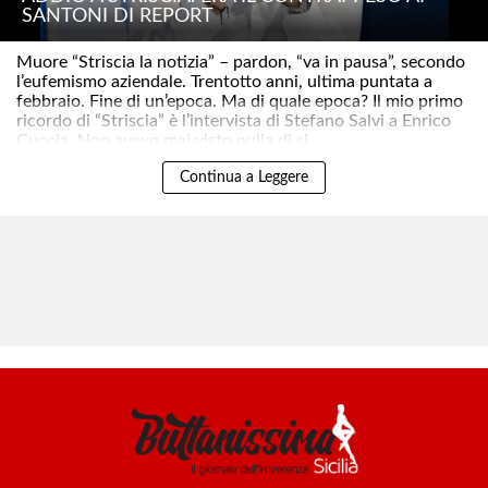
SANTONI DI REPORT
Muore “Striscia la notizia” – pardon, “va in pausa”, secondo
l’eufemismo aziendale. Trentotto anni, ultima puntata a
febbraio. Fine di un’epoca. Ma di quale epoca? Il mio primo
ricordo di “Striscia” è l’intervista di Stefano Salvi a Enrico
Cuccia. Non avevo mai visto nulla di si..
Continua a Leggere