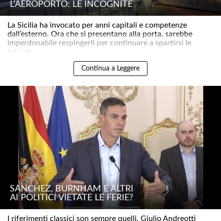
L’AEROPORTO: LE INCOGNITE
La Sicilia ha invocato per anni capitali e competenze
dall’esterno. Ora che si presentano alla porta, sarebbe
imperdonabile respingerli per continuare a spartirsi le
briciole..
Continua a Leggere
SÁNCHEZ, BURNHAM E ALTRI
AI POLITICI VIETATE LE FERIE?
I riferimenti classici son sempre quelli, Giulio Andreotti