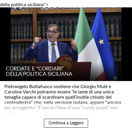
della politica siciliana">
CORDATE E “CORDARI”
DELLA POLITICA SICILIANA
Pietrangelo Buttafuoco sostiene che Giorgio Mulè e
Carolina Varchi potranno essere “le lame di una unica
tenaglia capace di scardinare quell’inutile chiodo del
centrodestra” che, nella versione isolana, appare “ancora
più arrugginito”. E lancia l’idea di una “corda pazza” non
solo ..
Continua a Leggere