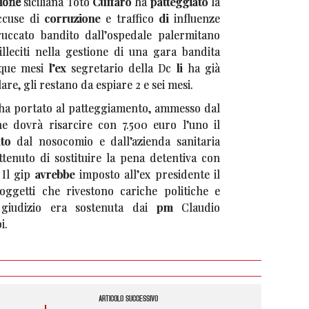
ione
siciliana Totò Cuffaro ha patteggiato la
cuse di corruzione e traffico di influenze
uccato bandito dall’ospedale palermitano
illeciti nella gestione di una gara bandita
que mesi l’ex segretario della Dc li ha già
are, gli restano da espiare 2 e sei mesi.
ha portato al patteggiamento, ammesso dal
he dovrà risarcire con 7.500 euro l’uno il
to dal nosocomio e dall’azienda sanitaria
ttenuto di sostituire la pena detentiva con
. Il gip avrebbe imposto all’ex presidente il
oggetti che rivestono cariche politiche e
in giudizio era sostenuta dai pm Claudio
i.
ARTICOLO SUCCESSIVO