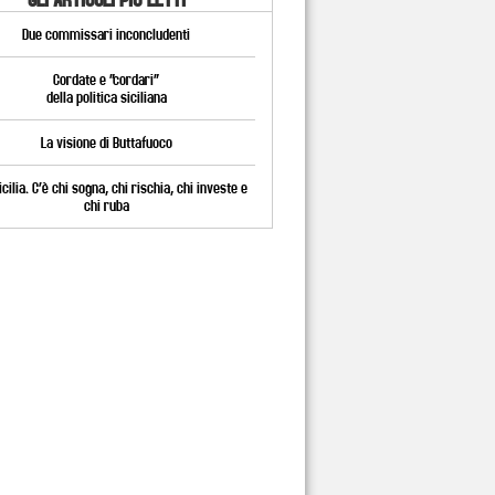
Due commissari inconcludenti
Cordate e “cordari”
della politica siciliana
La visione di Buttafuoco
cilia. C’è chi sogna, chi rischia, chi investe e
chi ruba