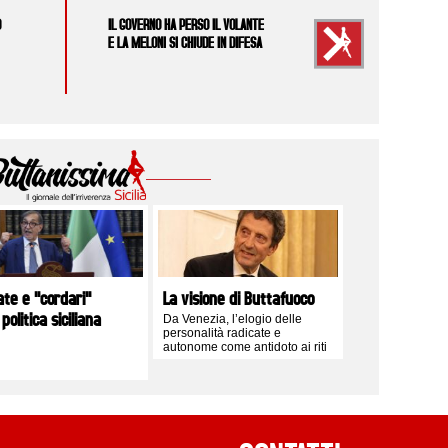
O
IL GOVERNO HA PERSO IL VOLANTE
E LA MELONI SI CHIUDE IN DIFESA
ate e "cordari"
La visione di Buttafuoco
 politica siciliana
Da Venezia, l’elogio delle
personalità radicate e
autonome come antidoto ai riti
logori del centrodestra isolano
e alle obbedienze romane