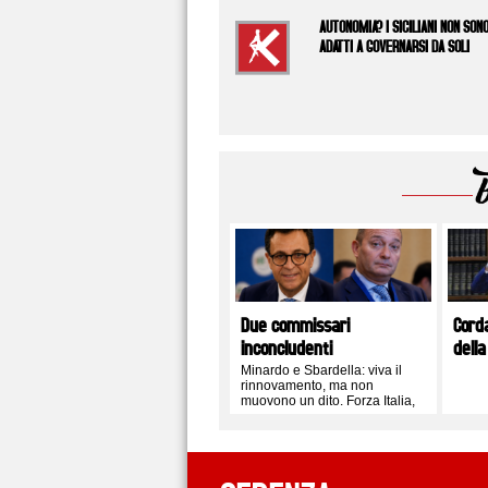
AUTONOMIA? I SICILIANI NON SON
ADATTI A GOVERNARSI DA SOLI
Due commissari
Cord
inconcludenti
della
Minardo e Sbardella: viva il
rinnovamento, ma non
muovono un dito. Forza Italia,
FdI e i soliti schemi