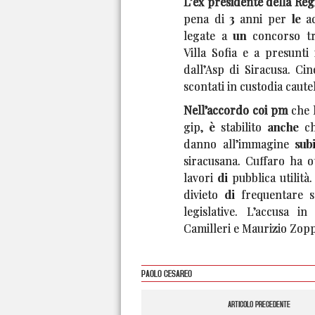
L’ex presidente della Reg
pena di 3 anni per le ac
legate a un concorso tr
Villa Sofia e a presunti 
dall’Asp di Siracusa. Cin
scontati in custodia cautel
Nell’accordo coi pm
che 
gip, è stabilito anche c
danno all’immagine subi
siracusana. Cuffaro ha o
lavori di pubblica utilità
divieto di frequentare s
legislative. L’accusa 
Camilleri e Maurizio Zopp
PAOLO CESAREO
ARTICOLO PRECEDENTE