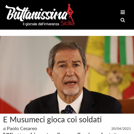
E Musumeci gioca coi soldati
Paolo Cesareo
20/04/2021
di