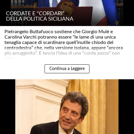
CORDATE E “CORDARI”
DELLA POLITICA SICILIANA
Pietrangelo Buttafuoco sostiene che Giorgio Mulè e
Carolina Varchi potranno essere “le lame di una unica
tenaglia capace di scardinare quell’inutile chiodo del
centrodestra” che, nella versione isolana, appare “ancora
più arrugginito”. E lancia l’idea di una “corda pazza” non
solo ..
Continua a Leggere