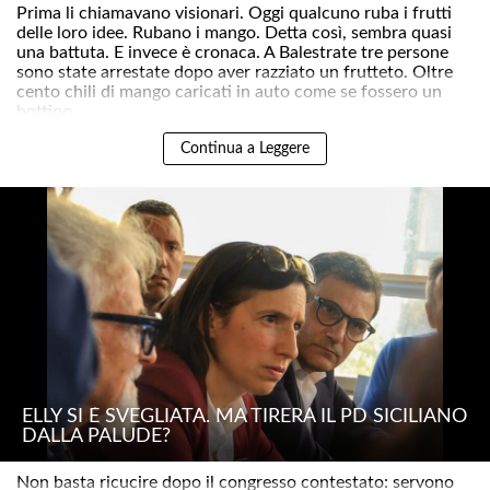
Prima li chiamavano visionari. Oggi qualcuno ruba i frutti
delle loro idee. Rubano i mango. Detta così, sembra quasi
una battuta. E invece è cronaca. A Balestrate tre persone
sono state arrestate dopo aver razziato un frutteto. Oltre
cento chili di mango caricati in auto come se fossero un
bottino..
Continua a Leggere
ELLY SI È SVEGLIATA. MA TIRERÀ IL PD SICILIANO
DALLA PALUDE?
Non basta ricucire dopo il congresso contestato: servono