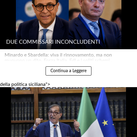
DUE COMMISSARI INCONCLUDENTI
Minardo e Sbardella: viva il rinnovamento, ma non
muovono un dito. Forza Italia, FdI e i soliti schemi..
Continua a Leggere
della politica siciliana">