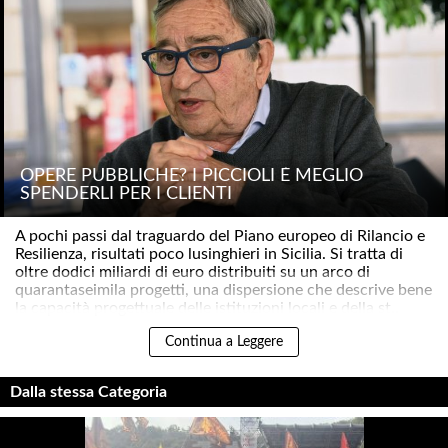
OPERE PUBBLICHE? I PICCIOLI È MEGLIO
SPENDERLI PER I CLIENTI
A pochi passi dal traguardo del Piano europeo di Rilancio e
Resilienza, risultati poco lusinghieri in Sicilia. Si tratta di
oltre dodici miliardi di euro distribuiti su un arco di
quarantaseimila progetti, una dispersione che descrive bene
la capacità progettuale delle istituzioni locali e della st..
Continua a Leggere
Dalla stessa Categoria