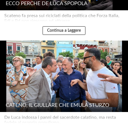
ECCO PERCHÉ DE LUCA SPOPOLA
Scateno fa presa sui riciclati della politica che Forza Italia,
FdI e Pd non riescono ad attrarre..
Continua a Leggere
CATENO, IL GIULLARE CHE EMULA STURZO
De Luca indossa i panni del sacerdote calatino, ma resta
fedele al proprio populismo..