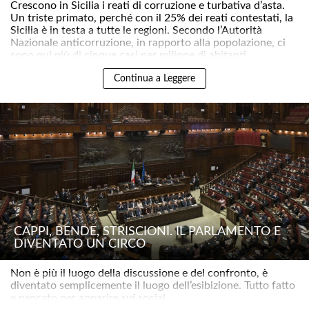
Crescono in Sicilia i reati di corruzione e turbativa d’asta.
Un triste primato, perché con il 25% dei reati contestati, la
Sicilia è in testa a tutte le regioni. Secondo l’Autorità
Nazionale anticorruzione, in rapporto alla popolazione, ci
sono qui più di cinque casi per milione di abitanti..
Continua a Leggere
CAPPI, BENDE, STRISCIONI. IL PARLAMENTO È
DIVENTATO UN CIRCO
Non è più il luogo della discussione e del confronto, è
diventato semplicemente il luogo dell’esibizione. Tutto fatto
e pensato per apparire sui social..