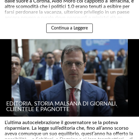
dalle suore a Cortina, Aldo Moro col cappotto a Terracina, e
altre scomodità che i politici 1.0 erano tenuti a esibire per
farsi perdonare la vacanza, ulteriore privilegio in un paese
ancora povero e rurale dove onorevoli e ministri già go..
Continua a Leggere
EDITORIA. STORIA MALSANA DI GIORNALI,
CLIENTELE E PAGNOTTE
L’ultima autocelebrazione il governatore se la poteva
risparmiare. La legge sull’editoria che, fino all’anno scorso
aveva comunque un suo equilibrio, quest’anno ha offerto la