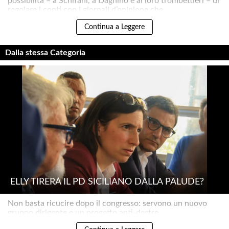
possibilità – a Schifani, a Dagnino e ai loro trombettieri – di
regolare i conti con i giornali d’opinione che..
Continua a Leggere
Dalla stessa Categoria
ELLY TIRERÀ IL PD SICILIANO DALLA PALUDE?
Non basta ricucire dopo il congresso: servono un nuovo
gruppo dirigente e un progetto anti-destre..