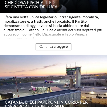
CHE COSA RISCHIA IL PD
SE CIVETTA CON DE LUCA
C’era una volta un Pd legalitario, intransigente, moralista,
moralizzatore e, a tratti, anche forcaiolo. Il Partito
democratico di oggi invece si lascia abbindolare dal
cuffarismo di Cateno De Luca e alcuni dei suoi deputati più
autorevoli, come Nello Dipasquale e Fabio Venezia,
consentono addiri..
Continua a Leggere
CATANIA. DIECI PAPERONI IN CORSA PER
L’AEROPORTO: LE INCOGNITE