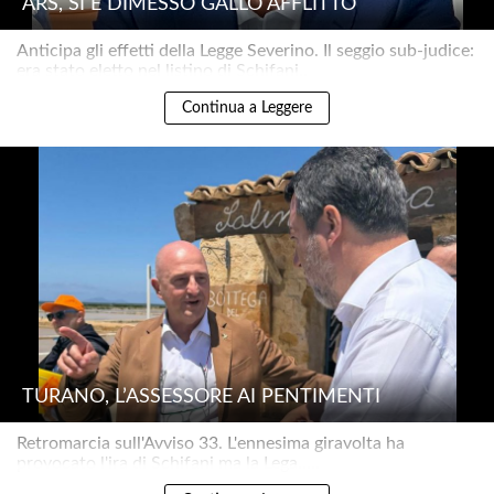
ARS, SI È DIMESSO GALLO AFFLITTO
Anticipa gli effetti della Legge Severino. Il seggio sub-judice:
era stato eletto nel listino di Schifani..
Continua a Leggere
TURANO, L’ASSESSORE AI PENTIMENTI
Retromarcia sull'Avviso 33. L'ennesima giravolta ha
provocato l'ira di Schifani ma la Lega.....