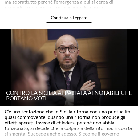
ma soprattutto perché l’emergenza a cui si cerca di
rispondere non esiste – nel migliore dei casi ci..
Continua a Leggere
CONTRO LA SICILIA APPALTATA AI NOTABILI CHE
PORTANO VOTI
C’è una tentazione che in Sicilia ritorna con una puntualità
quasi commovente: quando una riforma non produce gli
effetti sperati, invece di chiedersi perché non abbia
funzionato, si decide che la colpa sia della riforma. E così la
si smonta. Succede anche adesso. Siccome il governo