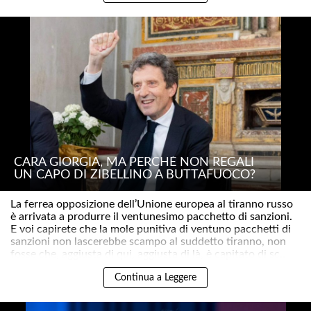
CARA GIORGIA, MA PERCHÉ NON REGALI
UN CAPO DI ZIBELLINO A BUTTAFUOCO?
La ferrea opposizione dell’Unione europea al tiranno russo
è arrivata a produrre il ventunesimo pacchetto di sanzioni.
E voi capirete che la mole punitiva di ventuno pacchetti di
sanzioni non lascerebbe scampo al suddetto tiranno, non
fosse che, aggiusta di qui, aggiusta di là, è capitato di sc..
Continua a Leggere