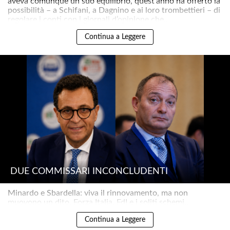
aveva comunque un suo equilibrio, quest’anno ha offerto la
possibilità – a Schifani, a Dagnino e ai loro trombettieri – di
regolare i conti con i giornali d’opinione che..
Continua a Leggere
DUE COMMISSARI INCONCLUDENTI
Minardo e Sbardella: viva il rinnovamento, ma non
muovono un dito. Forza Italia, FdI e i soliti schemi..
Continua a Leggere