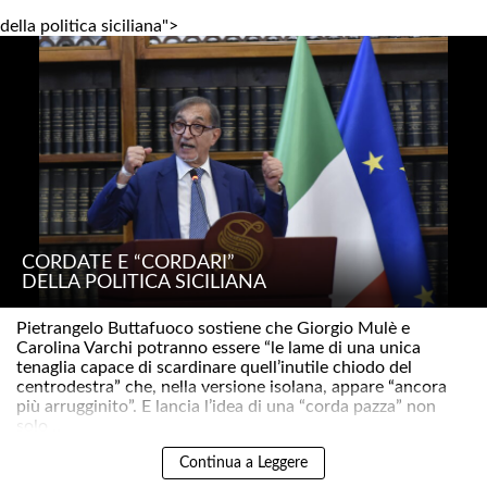
della politica siciliana">
CORDATE E “CORDARI”
DELLA POLITICA SICILIANA
Pietrangelo Buttafuoco sostiene che Giorgio Mulè e
Carolina Varchi potranno essere “le lame di una unica
tenaglia capace di scardinare quell’inutile chiodo del
centrodestra” che, nella versione isolana, appare “ancora
più arrugginito”. E lancia l’idea di una “corda pazza” non
solo ..
Continua a Leggere