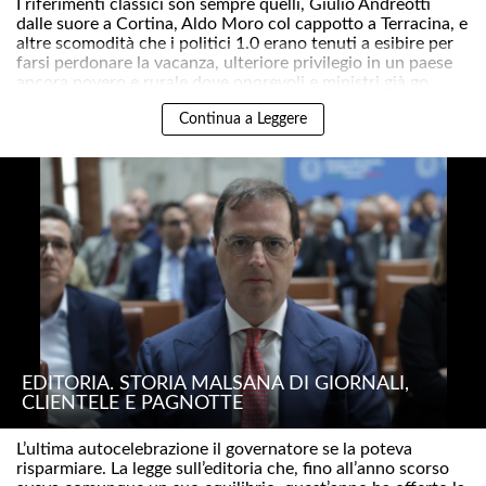
I riferimenti classici son sempre quelli, Giulio Andreotti
dalle suore a Cortina, Aldo Moro col cappotto a Terracina, e
altre scomodità che i politici 1.0 erano tenuti a esibire per
farsi perdonare la vacanza, ulteriore privilegio in un paese
ancora povero e rurale dove onorevoli e ministri già go..
Continua a Leggere
EDITORIA. STORIA MALSANA DI GIORNALI,
CLIENTELE E PAGNOTTE
L’ultima autocelebrazione il governatore se la poteva
risparmiare. La legge sull’editoria che, fino all’anno scorso