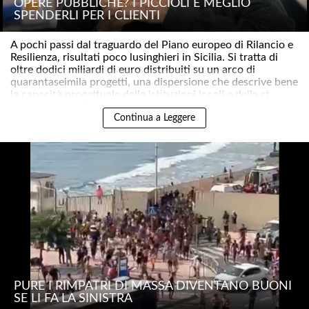
OPERE PUBBLICHE? I PICCIOLI È MEGLIO
SPENDERLI PER I CLIENTI
A pochi passi dal traguardo del Piano europeo di Rilancio e
Resilienza, risultati poco lusinghieri in Sicilia. Si tratta di
oltre dodici miliardi di euro distribuiti su un arco di
quarantaseimila progetti, una dispersione che descrive bene
la capacità progettuale delle istituzioni locali e della st..
Continua a Leggere
PURE I RIMPATRI DI MASSA DIVENTANO BUONI
SE LI FA LA SINISTRA