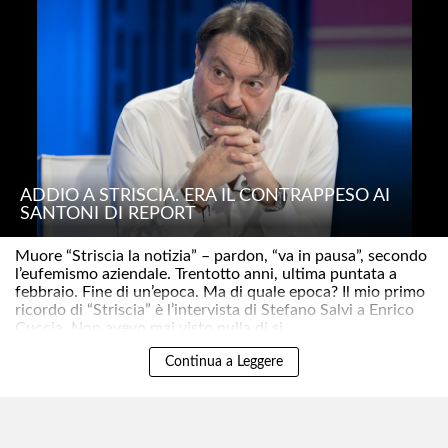
ADDIO A STRISCIA. ERA IL CONTRAPPESO AI
SANTONI DI REPORT
Muore “Striscia la notizia” – pardon, “va in pausa”, secondo
l’eufemismo aziendale. Trentotto anni, ultima puntata a
febbraio. Fine di un’epoca. Ma di quale epoca? Il mio primo
ricordo di “Striscia” è l’intervista di Stefano Salvi a Enrico
Cuccia. Non avevo mai visto nulla di si..
Continua a Leggere