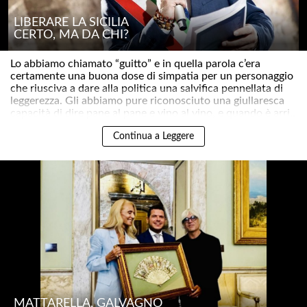
LIBERARE LA SICILIA
CERTO, MA DA CHI?
Lo abbiamo chiamato “guitto” e in quella parola c’era
certamente una buona dose di simpatia per un personaggio
che riusciva a dare alla politica una salvifica pennellata di
leggerezza. Gli abbiamo pure riconosciuto una giullaresca
capacità di dire pane al pane e vino al vino, e quando è arri..
Continua a Leggere
MATTARELLA, GALVAGNO