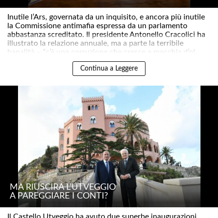
Inutile l’Ars, governata da un inquisito, e ancora più inutile
la Commissione antimafia espressa da un parlamento
abbastanza screditato. Il presidente Antonello Cracolici ha
illustrato la relazione annuale, ma a parte la terribile
banalità – “c’è una corruzione che cresce a macchia d’ol..
Continua a Leggere
MA RIUSCIRÀ L’UTVEGGIO
A PAREGGIARE I CONTI?
Il Castello Utveggio ha avuto due superbe inaugurazioni.