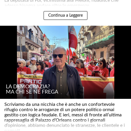
La deputata di FdI, vicinissima alla Meloni, ribadisce che
adesso bisogna andare oltre le emergenze..
Continua a Leggere
LA DEMOCRAZIA?
MA CHI SE NE FREGA
Scriviamo da una nicchia che è anche un confortevole
rifugio contro le arroganze di un potere politico ormai
gestito con logica feudale. E ieri, messi di fronte all’ultima
rappresaglia di Palazzo d’Orleans contro i giornali
d’opinione, abbiamo denunciato le stranezze, le clientele e i
pagnott..