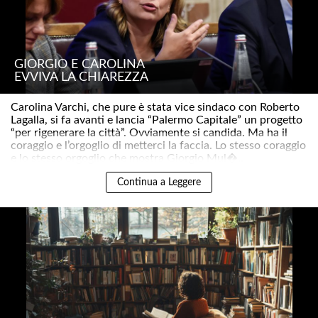
GIORGIO E CAROLINA
EVVIVA LA CHIAREZZA
Carolina Varchi, che pure è stata vice sindaco con Roberto
Lagalla, si fa avanti e lancia “Palermo Capitale” un progetto
“per rigenerare la città”. Ovviamente si candida. Ma ha il
coraggio e l’orgoglio di metterci la faccia. Lo stesso coraggio
e lo stesso orgoglio che mostra Giorgio Mul�..
Continua a Leggere