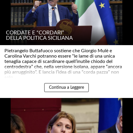
CORDATE E “CORDARI”
DELLA POLITICA SICILIANA
Pietrangelo Buttafuoco sostiene che Giorgio Mulè e
Carolina Varchi potranno essere “le lame di una unica
tenaglia capace di scardinare quell’inutile chiodo del
centrodestra” che, nella versione isolana, appare “ancora
più arrugginito”. E lancia l’idea di una “corda pazza” non
solo ..
Continua a Leggere