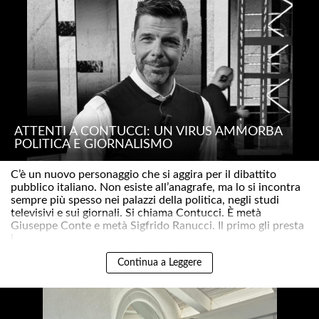
ATTENTI A CONTUCCI: UN VIRUS AMMORBA
POLITICA E GIORNALISMO
C’è un nuovo personaggio che si aggira per il dibattito
pubblico italiano. Non esiste all’anagrafe, ma lo si incontra
sempre più spesso nei palazzi della politica, negli studi
televisivi e sui giornali. Si chiama Contucci. È metà
Giuseppe Conte e metà Sigfrido Ranucci. Il primo gli presta
i..
Continua a Leggere