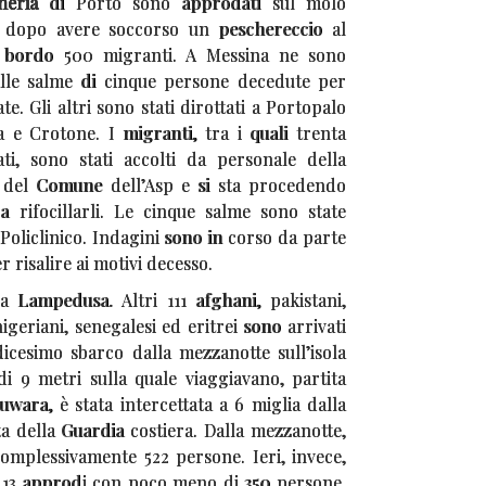
neria
di Porto sono approdati sul molo
 dopo avere soccorso un peschereccio al
a bordo 500 migranti. A Messina ne sono
 alle salme di cinque persone decedute per
e. Gli altri sono stati dirottati a Portopalo
 e Crotone. I migranti, tra i quali trenta
i, sono stati accolti da personale della
a, del Comune dell’Asp e si sta procedendo
a rifocillarli. Le cinque salme sono state
l Policlinico. Indagini sono in corso da parte
r risalire ai motivi decesso.
 Lampedusa. Altri 111 afghani, pakistani,
nigeriani, senegalesi ed eritrei sono arrivati
dicesimo sbarco dalla mezzanotte sull’isola
di 9 metri sulla quale viaggiavano, partita
Zuwara, è stata intercettata a 6 miglia dalla
a della Guardia costiera. Dalla mezzanotte,
 complessivamente 522 persone. Ieri, invece,
di 13 approdi con poco meno di 350 persone.