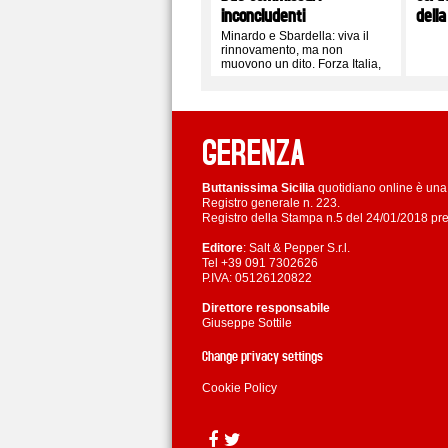
inconcludenti
della
Minardo e Sbardella: viva il
rinnovamento, ma non
muovono un dito. Forza Italia,
FdI e i soliti schemi
GERENZA
Buttanissima Sicilia
quotidiano online è una 
Registro generale n. 223.
Registro della Stampa n.5 del 24/01/2018 pre
Editore
: Salt & Pepper S.r.l.
Tel +39 091 7302626
P.IVA: 05126120822
Direttore responsabile
Giuseppe Sottile
Change privacy settings
Cookie Policy