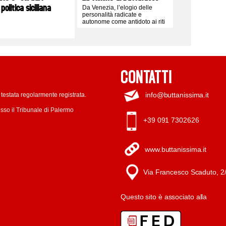
 politica siciliana
Da Venezia, l’elogio delle
personalità radicate e
autonome come antidoto ai riti
logori del centrodestra isolano
e alle obbedienze romane
CONTATTI
info@buttanissima.it
testata regolarmente registrata.
sso il Tribunale di Palermo
+39 091 7302626
www.buttanissima.it
Via Francesco Scaduto, 2
Questo sito è associato alla