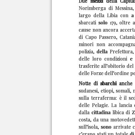
Due mezzi della Capita
Norimberga di Messina,
largo della Libia con 
sbarcati solo 179, oltre
cause non ancora accertat
di Capo Passero, Catania
minori non accompagnat
polizia, della Prefettur
delle loro condizioni e 
trasferite all’obitorio de
delle Forze dell’ordine pe
Notte di sbarchi anche
a
sudanesi, etiopi, somali, 
sulla terraferma: è il se
delle Pelagie. La lancia 
dalla cittadina libica di 
costa, da una motovedett
sull’isola, sono arrivate
c’erano stati un totale 