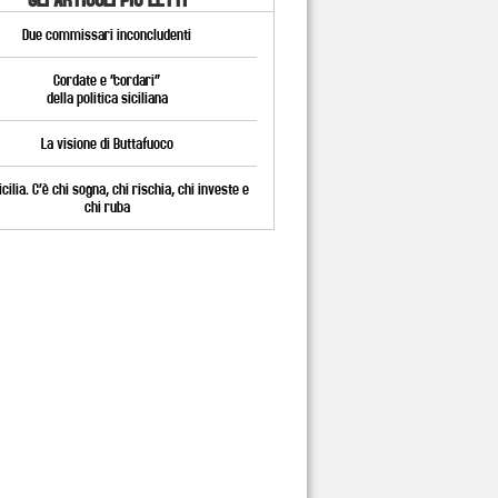
Due commissari inconcludenti
Cordate e “cordari”
della politica siciliana
La visione di Buttafuoco
cilia. C’è chi sogna, chi rischia, chi investe e
chi ruba