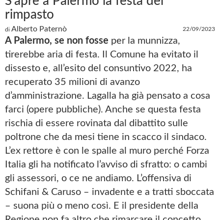
S’apre a Palermo la festa del
rimpasto
Alberto Paternò
22/09/2023
di
A Palermo, se non fosse
per la munnizza,
tirerebbe aria di festa. Il Comune ha evitato il
dissesto e, all’esito del consuntivo 2022, ha
recuperato 35 milioni di avanzo
d’amministrazione. Lagalla ha già pensato a cosa
farci (opere pubbliche). Anche se questa festa
rischia di essere rovinata dal dibattito sulle
poltrone che da mesi tiene in scacco il sindaco.
L’ex rettore è con le spalle al muro perché Forza
Italia gli ha notificato l’avviso di sfratto: o cambi
gli assessori, o ce ne andiamo. L’offensiva di
Schifani & Caruso – invadente e a tratti sboccata
– suona più o meno così. E il presidente della
Regione non fa altro che rimarcare il concetto,