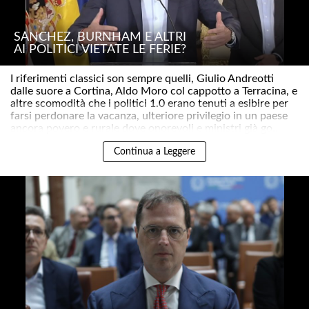
SÁNCHEZ, BURNHAM E ALTRI
AI POLITICI VIETATE LE FERIE?
I riferimenti classici son sempre quelli, Giulio Andreotti
dalle suore a Cortina, Aldo Moro col cappotto a Terracina, e
altre scomodità che i politici 1.0 erano tenuti a esibire per
farsi perdonare la vacanza, ulteriore privilegio in un paese
ancora povero e rurale dove onorevoli e ministri già go..
Continua a Leggere