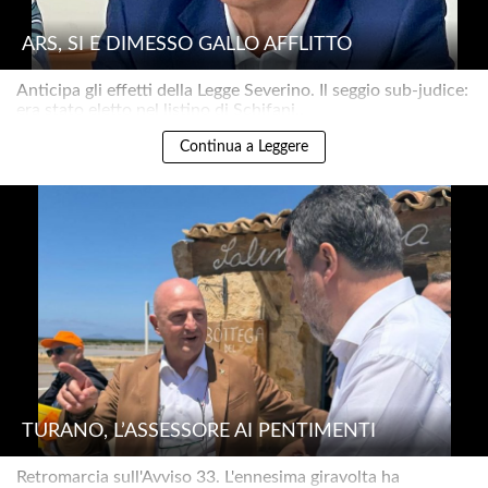
ARS, SI È DIMESSO GALLO AFFLITTO
Anticipa gli effetti della Legge Severino. Il seggio sub-judice:
era stato eletto nel listino di Schifani..
Continua a Leggere
TURANO, L’ASSESSORE AI PENTIMENTI
Retromarcia sull'Avviso 33. L'ennesima giravolta ha