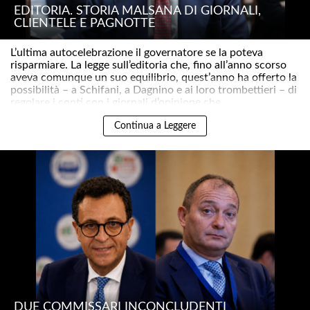
EDITORIA. STORIA MALSANA DI GIORNALI,
CLIENTELE E PAGNOTTE
L’ultima autocelebrazione il governatore se la poteva
risparmiare. La legge sull’editoria che, fino all’anno scorso
aveva comunque un suo equilibrio, quest’anno ha offerto la
possibilità – a Schifani, a Dagnino e ai loro trombettieri – di
regolare i conti con i giornali d’opinione che..
Continua a Leggere
DUE COMMISSARI INCONCLUDENTI