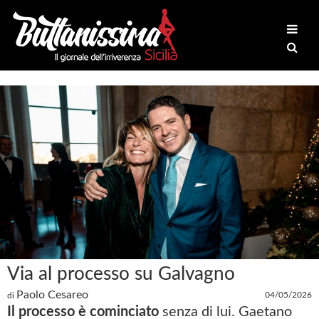
Via al processo su Galvagno
Paolo Cesareo
04/05/2026
di
Il processo è cominciato
senza di lui. Gaetano