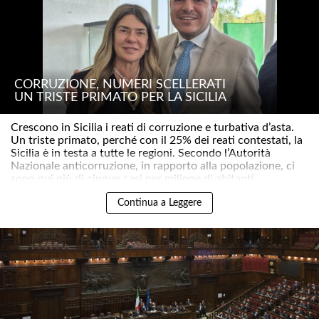
CORRUZIONE, NUMERI SCELLERATI
UN TRISTE PRIMATO PER LA SICILIA
Crescono in Sicilia i reati di corruzione e turbativa d’asta.
Un triste primato, perché con il 25% dei reati contestati, la
Sicilia è in testa a tutte le regioni. Secondo l’Autorità
Nazionale anticorruzione, in rapporto alla popolazione, ci
sono qui più di cinque casi per milione di abitanti..
Continua a Leggere