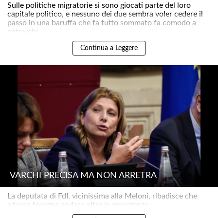
Sulle politiche migratorie si sono giocati parte del loro
capitale politico, e nessuno dei due sembra voler cedere il
passo in una baruffa che fa tutto sommato fa comodo a
entrambi ..
Continua a Leggere
VARCHI PRECISA MA NON ARRETRA
La deputata di FdI, vicinissima alla Meloni, ribadisce che
adesso bisogna andare oltre le emergenze..