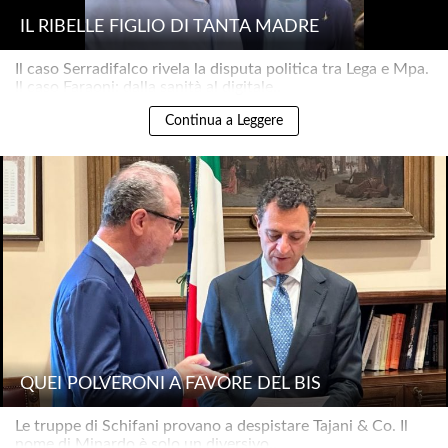
IL RIBELLE FIGLIO DI TANTA MADRE
Il caso Serradifalco rivela la disputa politica tra Lega e Mpa.
Il caso Faraoni: dalla sanità al digitale..
Continua a Leggere
QUEI POLVERONI A FAVORE DEL BIS
Le truppe di Schifani provano a despistare Tajani & Co. Il
nome di Minardo è solo un diversivo..