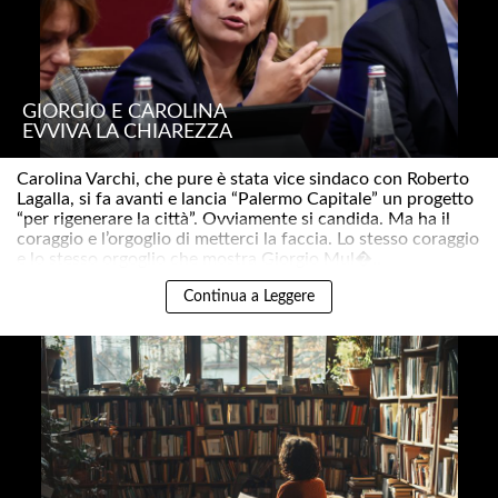
GIORGIO E CAROLINA
EVVIVA LA CHIAREZZA
Carolina Varchi, che pure è stata vice sindaco con Roberto
Lagalla, si fa avanti e lancia “Palermo Capitale” un progetto
“per rigenerare la città”. Ovviamente si candida. Ma ha il
coraggio e l’orgoglio di metterci la faccia. Lo stesso coraggio
e lo stesso orgoglio che mostra Giorgio Mul�..
Continua a Leggere