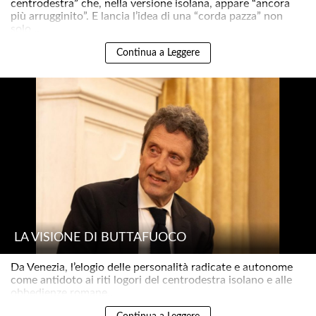
centrodestra” che, nella versione isolana, appare “ancora
più arrugginito”. E lancia l’idea di una “corda pazza” non
solo ..
Continua a Leggere
LA VISIONE DI BUTTAFUOCO
Da Venezia, l’elogio delle personalità radicate e autonome
come antidoto ai riti logori del centrodestra isolano e alle
obbedienze romane..