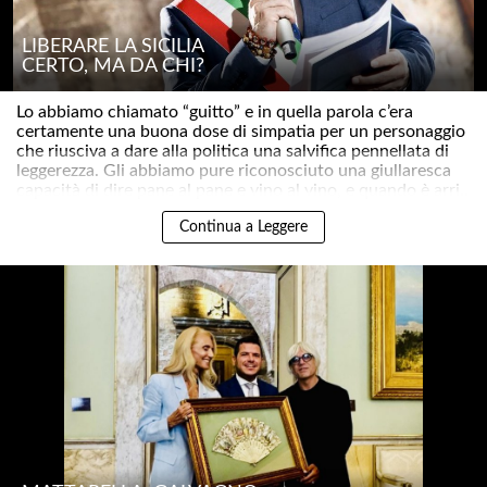
LIBERARE LA SICILIA
CERTO, MA DA CHI?
Lo abbiamo chiamato “guitto” e in quella parola c’era
certamente una buona dose di simpatia per un personaggio
che riusciva a dare alla politica una salvifica pennellata di
leggerezza. Gli abbiamo pure riconosciuto una giullaresca
capacità di dire pane al pane e vino al vino, e quando è arri..
Continua a Leggere