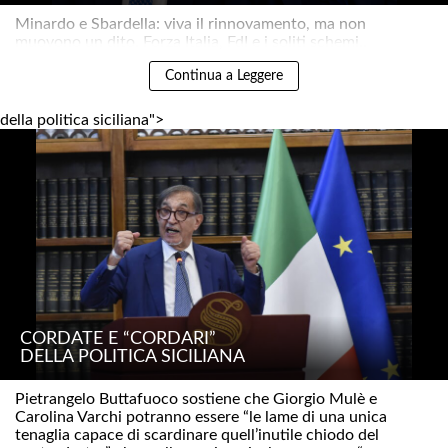
Minardo e Sbardella: viva il rinnovamento, ma non
muovono un dito. Forza Italia, FdI e i soliti schemi..
Continua a Leggere
della politica siciliana">
CORDATE E “CORDARI”
DELLA POLITICA SICILIANA
Pietrangelo Buttafuoco sostiene che Giorgio Mulè e
Carolina Varchi potranno essere “le lame di una unica
tenaglia capace di scardinare quell’inutile chiodo del