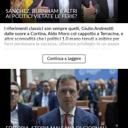
SÁNCHEZ, BURNHAM E ALTRI
AI POLITICI VIETATE LE FERIE?
I riferimenti classici son sempre quelli, Giulio Andreotti
dalle suore a Cortina, Aldo Moro col cappotto a Terracina, e
altre scomodità che i politici 1.0 erano tenuti a esibire per
farsi perdonare la vacanza, ulteriore privilegio in un paese
ancora povero e rurale dove onorevoli e ministri già go..
Continua a Leggere