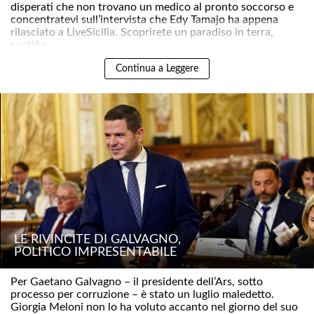
disperati che non trovano un medico al pronto soccorso e
concentratevi sull’intervista che Edy Tamajo ha appena
rilasciato a LiveSicilia. Scoprirete un paradiso in terra,
santific..
Continua a Leggere
LE RIVINCITE DI GALVAGNO,
POLITICO IMPRESENTABILE
Per Gaetano Galvagno – il presidente dell’Ars, sotto
processo per corruzione – è stato un luglio maledetto.
Giorgia Meloni non lo ha voluto accanto nel giorno del suo