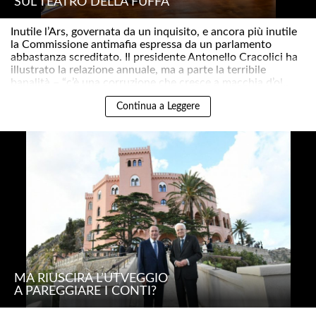
SUL TEATRO DELLA FUFFA
Inutile l’Ars, governata da un inquisito, e ancora più inutile
la Commissione antimafia espressa da un parlamento
abbastanza screditato. Il presidente Antonello Cracolici ha
illustrato la relazione annuale, ma a parte la terribile
banalità – “c’è una corruzione che cresce a macchia d’ol..
Continua a Leggere
MA RIUSCIRÀ L’UTVEGGIO
A PAREGGIARE I CONTI?