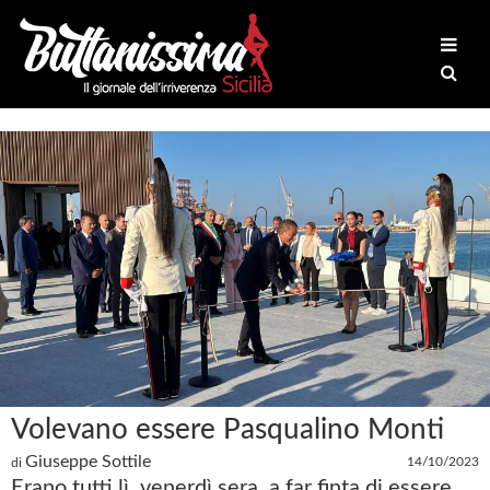
Volevano essere Pasqualino Monti
Giuseppe Sottile
14/10/2023
di
Erano tutti lì, venerdì sera, a far finta di essere