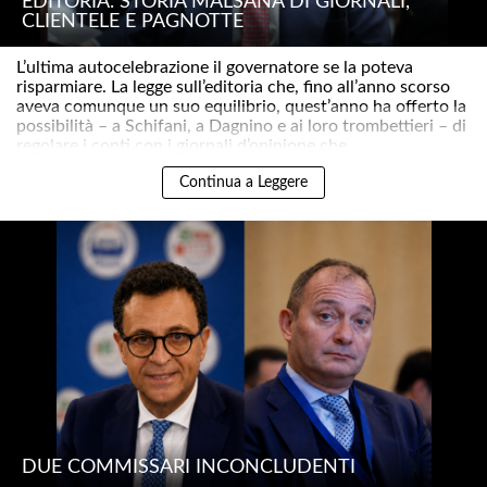
EDITORIA. STORIA MALSANA DI GIORNALI,
CLIENTELE E PAGNOTTE
L’ultima autocelebrazione il governatore se la poteva
risparmiare. La legge sull’editoria che, fino all’anno scorso
aveva comunque un suo equilibrio, quest’anno ha offerto la
possibilità – a Schifani, a Dagnino e ai loro trombettieri – di
regolare i conti con i giornali d’opinione che..
Continua a Leggere
DUE COMMISSARI INCONCLUDENTI