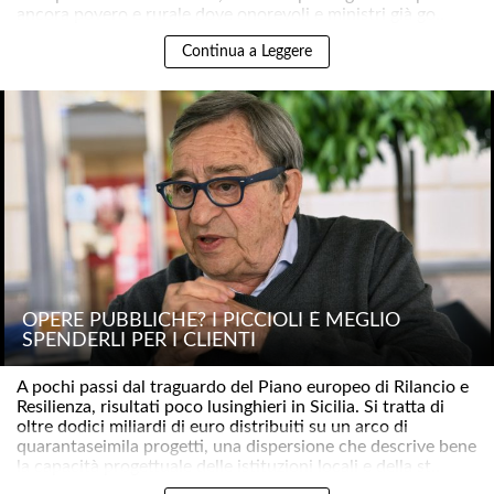
ancora povero e rurale dove onorevoli e ministri già go..
Continua a Leggere
OPERE PUBBLICHE? I PICCIOLI È MEGLIO
SPENDERLI PER I CLIENTI
A pochi passi dal traguardo del Piano europeo di Rilancio e
Resilienza, risultati poco lusinghieri in Sicilia. Si tratta di
oltre dodici miliardi di euro distribuiti su un arco di
quarantaseimila progetti, una dispersione che descrive bene
la capacità progettuale delle istituzioni locali e della st..