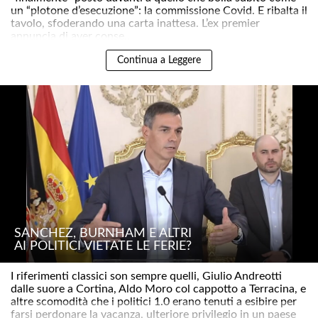
un “plotone d’esecuzione”: la commissione Covid. E ribalta il
tavolo, sfoderando una carta inattesa. L’ex premier
annuncia di aver conse..
Continua a Leggere
SÁNCHEZ, BURNHAM E ALTRI
AI POLITICI VIETATE LE FERIE?
I riferimenti classici son sempre quelli, Giulio Andreotti
dalle suore a Cortina, Aldo Moro col cappotto a Terracina, e
altre scomodità che i politici 1.0 erano tenuti a esibire per
farsi perdonare la vacanza, ulteriore privilegio in un paese