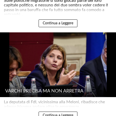
Sulle politiche migratorie si sono giocati parte del loro
capitale politico, e nessuno dei due sembra voler cedere il
passo in una baruffa che fa tutto sommato fa comodo a
entrambi ..
Continua a Leggere
VARCHI PRECISA MA NON ARRETRA
La deputata di FdI, vicinissima alla Meloni, ribadisce che
adesso bisogna andare oltre le emergenze..
Continua a Leggere