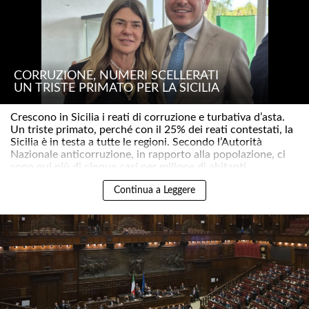
CORRUZIONE, NUMERI SCELLERATI
UN TRISTE PRIMATO PER LA SICILIA
Crescono in Sicilia i reati di corruzione e turbativa d’asta.
Un triste primato, perché con il 25% dei reati contestati, la
Sicilia è in testa a tutte le regioni. Secondo l’Autorità
Nazionale anticorruzione, in rapporto alla popolazione, ci
sono qui più di cinque casi per milione di abitanti..
Continua a Leggere