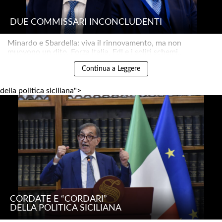
DUE COMMISSARI INCONCLUDENTI
Minardo e Sbardella: viva il rinnovamento, ma non
muovono un dito. Forza Italia, FdI e i soliti schemi..
Continua a Leggere
della politica siciliana">
CORDATE E “CORDARI”
DELLA POLITICA SICILIANA