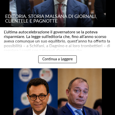
EDITORIA. STORIA MALSANA DI GIORNALI,
CLIENTELE E PAGNOTTE
L’ultima autocelebrazione il governatore se la poteva
risparmiare. La legge sull’editoria che, fino all’anno scorso
aveva comunque un suo equilibrio, quest’anno ha offerto la
possibilità – a Schifani, a Dagnino e ai loro trombettieri – di
regolare i conti con i giornali d’opinione che..
Continua a Leggere