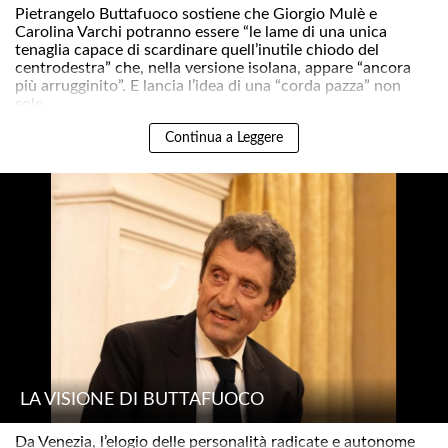
Pietrangelo Buttafuoco sostiene che Giorgio Mulè e
Carolina Varchi potranno essere “le lame di una unica
tenaglia capace di scardinare quell’inutile chiodo del
centrodestra” che, nella versione isolana, appare “ancora
più arrugginito”. E lancia l’idea di una “corda pazza” non
solo ..
Continua a Leggere
LA VISIONE DI BUTTAFUOCO
Da Venezia, l’elogio delle personalità radicate e autonome