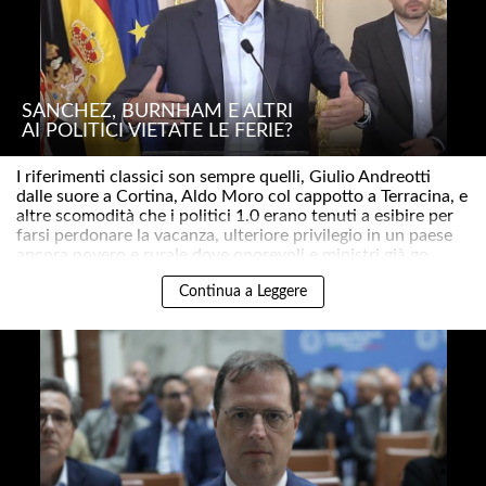
SÁNCHEZ, BURNHAM E ALTRI
AI POLITICI VIETATE LE FERIE?
I riferimenti classici son sempre quelli, Giulio Andreotti
dalle suore a Cortina, Aldo Moro col cappotto a Terracina, e
altre scomodità che i politici 1.0 erano tenuti a esibire per
farsi perdonare la vacanza, ulteriore privilegio in un paese
ancora povero e rurale dove onorevoli e ministri già go..
Continua a Leggere