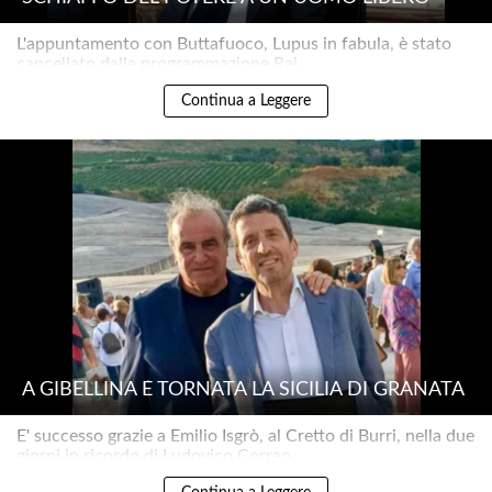
L'appuntamento con Buttafuoco, Lupus in fabula, è stato
cancellato dalla programmazione Rai ..
Continua a Leggere
A GIBELLINA È TORNATA LA SICILIA DI GRANATA
E' successo grazie a Emilio Isgrò, al Cretto di Burri, nella due
giorni in ricordo di Ludovico Corrao..