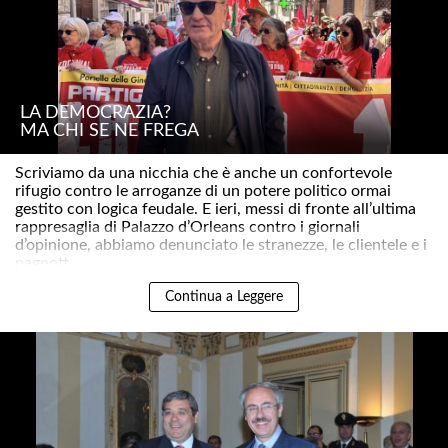
LA DEMOCRAZIA?
MA CHI SE NE FREGA
Scriviamo da una nicchia che è anche un confortevole
rifugio contro le arroganze di un potere politico ormai
gestito con logica feudale. E ieri, messi di fronte all’ultima
rappresaglia di Palazzo d’Orleans contro i giornali
d’opinione, abbiamo denunciato le stranezze, le clientele e i
pagnott..
Continua a Leggere