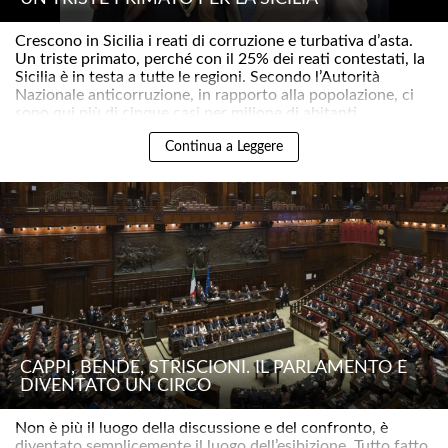
Crescono in Sicilia i reati di corruzione e turbativa d’asta.
Un triste primato, perché con il 25% dei reati contestati, la
Sicilia è in testa a tutte le regioni. Secondo l’Autorità
Nazionale anticorruzione, in rapporto alla popolazione, ci
sono qui più di cinque casi per milione di abitanti..
Continua a Leggere
CAPPI, BENDE, STRISCIONI. IL PARLAMENTO È
DIVENTATO UN CIRCO
Non è più il luogo della discussione e del confronto, è
diventato semplicemente il luogo dell’esibizione. Tutto fatto