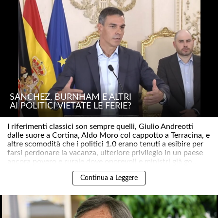
SÁNCHEZ, BURNHAM E ALTRI
AI POLITICI VIETATE LE FERIE?
I riferimenti classici son sempre quelli, Giulio Andreotti
dalle suore a Cortina, Aldo Moro col cappotto a Terracina, e
altre scomodità che i politici 1.0 erano tenuti a esibire per
farsi perdonare la vacanza, ulteriore privilegio in un paese
ancora povero e rurale dove onorevoli e ministri già go..
Continua a Leggere