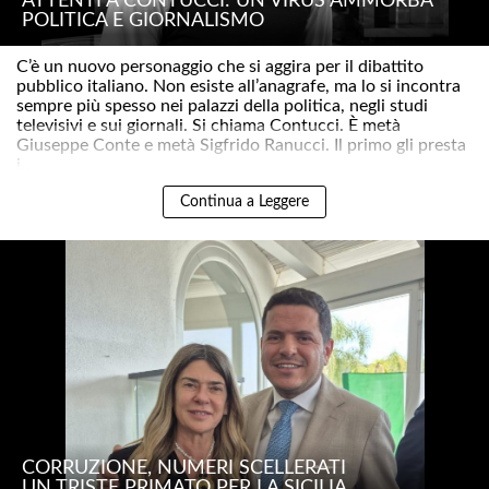
ATTENTI A CONTUCCI: UN VIRUS AMMORBA
POLITICA E GIORNALISMO
C’è un nuovo personaggio che si aggira per il dibattito
pubblico italiano. Non esiste all’anagrafe, ma lo si incontra
sempre più spesso nei palazzi della politica, negli studi
televisivi e sui giornali. Si chiama Contucci. È metà
Giuseppe Conte e metà Sigfrido Ranucci. Il primo gli presta
i..
Continua a Leggere
CORRUZIONE, NUMERI SCELLERATI
UN TRISTE PRIMATO PER LA SICILIA