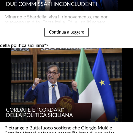
DUE COMMISSARI INCONCLUDENTI
Minardo e Sbardella: viva il rinnovamento, ma non
muovono un dito. Forza Italia, FdI e i soliti schemi..
Continua a Leggere
della politica siciliana">
CORDATE E “CORDARI”
DELLA POLITICA SICILIANA
Pietrangelo Buttafuoco sostiene che Giorgio Mulè e