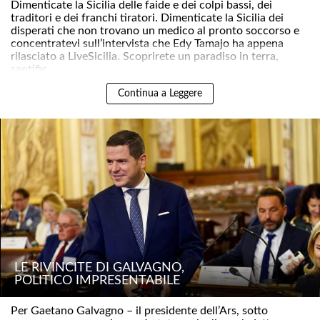
Dimenticate la Sicilia delle faide e dei colpi bassi, dei
traditori e dei franchi tiratori. Dimenticate la Sicilia dei
disperati che non trovano un medico al pronto soccorso e
concentratevi sull’intervista che Edy Tamajo ha appena
rilasciato a LiveSicilia. Scoprirete un paradiso in terra,
santific..
Continua a Leggere
LE RIVINCITE DI GALVAGNO,
POLITICO IMPRESENTABILE
Per Gaetano Galvagno – il presidente dell’Ars, sotto