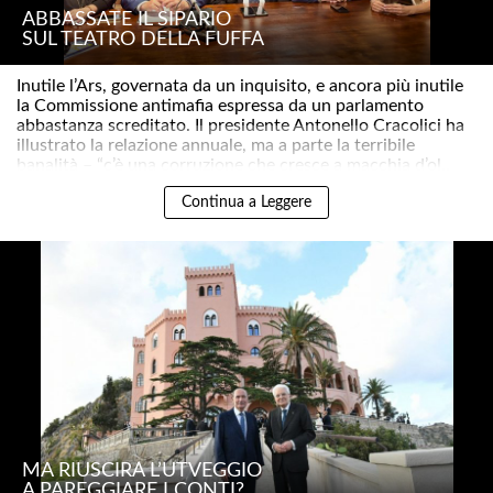
ABBASSATE IL SIPARIO
SUL TEATRO DELLA FUFFA
Inutile l’Ars, governata da un inquisito, e ancora più inutile
la Commissione antimafia espressa da un parlamento
abbastanza screditato. Il presidente Antonello Cracolici ha
illustrato la relazione annuale, ma a parte la terribile
banalità – “c’è una corruzione che cresce a macchia d’ol..
Continua a Leggere
MA RIUSCIRÀ L’UTVEGGIO
A PAREGGIARE I CONTI?