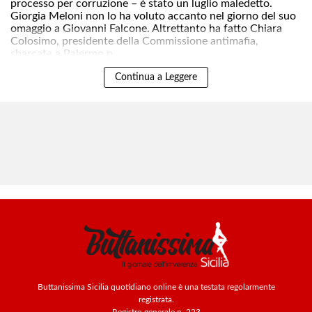
processo per corruzione – è stato un luglio maledetto.
Giorgia Meloni non lo ha voluto accanto nel giorno del suo
omaggio a Giovanni Falcone. Altrettanto ha fatto Chiara
Colosimo, presidente della Commissione antimafia,
sbarcata a Palermo p..
Continua a Leggere
Buttanissima Sicilia quotidiano online è una testata regolarmente
registrata.
Registro generale n. 223