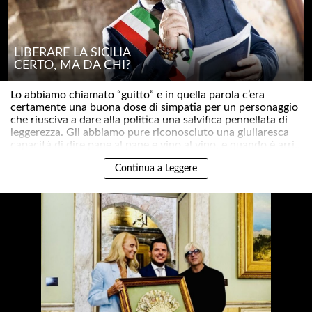
LIBERARE LA SICILIA
CERTO, MA DA CHI?
Lo abbiamo chiamato “guitto” e in quella parola c’era
certamente una buona dose di simpatia per un personaggio
che riusciva a dare alla politica una salvifica pennellata di
leggerezza. Gli abbiamo pure riconosciuto una giullaresca
capacità di dire pane al pane e vino al vino, e quando è arri..
Continua a Leggere