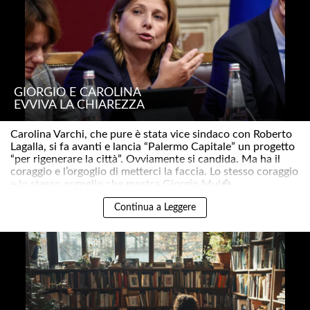
GIORGIO E CAROLINA
EVVIVA LA CHIAREZZA
Carolina Varchi, che pure è stata vice sindaco con Roberto
Lagalla, si fa avanti e lancia “Palermo Capitale” un progetto
“per rigenerare la città”. Ovviamente si candida. Ma ha il
coraggio e l’orgoglio di metterci la faccia. Lo stesso coraggio
e lo stesso orgoglio che mostra Giorgio Mul�..
Continua a Leggere