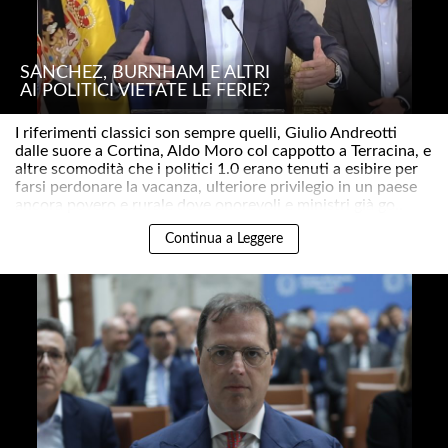
SÁNCHEZ, BURNHAM E ALTRI
AI POLITICI VIETATE LE FERIE?
I riferimenti classici son sempre quelli, Giulio Andreotti
dalle suore a Cortina, Aldo Moro col cappotto a Terracina, e
altre scomodità che i politici 1.0 erano tenuti a esibire per
farsi perdonare la vacanza, ulteriore privilegio in un paese
ancora povero e rurale dove onorevoli e ministri già go..
Continua a Leggere