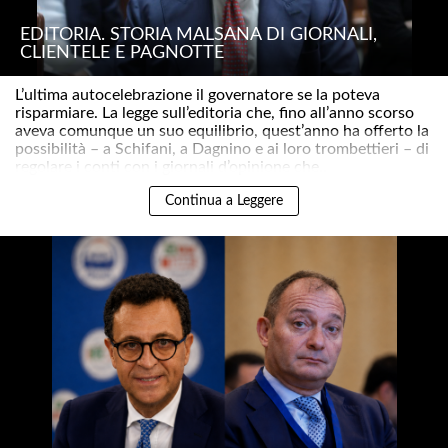
EDITORIA. STORIA MALSANA DI GIORNALI,
CLIENTELE E PAGNOTTE
L’ultima autocelebrazione il governatore se la poteva
risparmiare. La legge sull’editoria che, fino all’anno scorso
aveva comunque un suo equilibrio, quest’anno ha offerto la
possibilità – a Schifani, a Dagnino e ai loro trombettieri – di
regolare i conti con i giornali d’opinione che..
Continua a Leggere