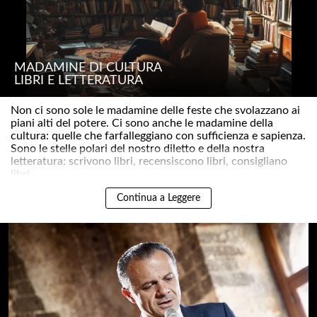
MADAMINE DI CULTURA
LIBRI E LETTERATURA
Non ci sono sole le madamine delle feste che svolazzano ai
piani alti del potere. Ci sono anche le madamine della
cultura: quelle che farfalleggiano con sufficienza e sapienza.
Sono le stelle polari del nostro diletto e della nostra
letteratura: scrivono libri, recensiscono libri, consigliano
libri,..
Continua a Leggere