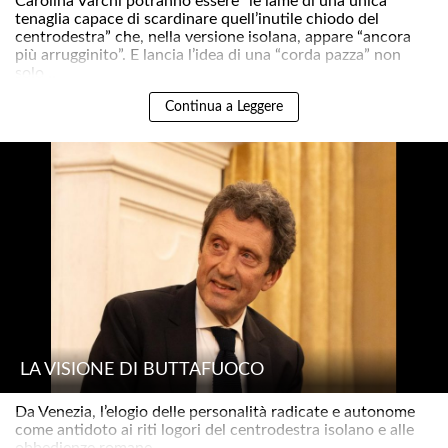
Carolina Varchi potranno essere “le lame di una unica
tenaglia capace di scardinare quell’inutile chiodo del
centrodestra” che, nella versione isolana, appare “ancora
più arrugginito”. E lancia l’idea di una “corda pazza” non
solo ..
Continua a Leggere
LA VISIONE DI BUTTAFUOCO
Da Venezia, l’elogio delle personalità radicate e autonome
come antidoto ai riti logori del centrodestra isolano e alle
obbedienze romane..