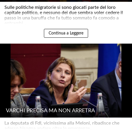
Sulle politiche migratorie si sono giocati parte del loro
capitale politico, e nessuno dei due sembra voler cedere il
passo in una baruffa che fa tutto sommato fa comodo a
entrambi ..
Continua a Leggere
VARCHI PRECISA MA NON ARRETRA
La deputata di FdI, vicinissima alla Meloni, ribadisce che
adesso bisogna andare oltre le emergenze..