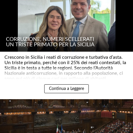
CORRUZIONE, NUMERI SCELLERATI
UN TRISTE PRIMATO PER LA SICILIA
Crescono in Sicilia i reati di corruzione e turbativa d’asta.
Un triste primato, perché con il 25% dei reati contestati, la
Sicilia è in testa a tutte le regioni. Secondo l’Autorità
Nazionale anticorruzione, in rapporto alla popolazione, ci
sono qui più di cinque casi per milione di abitanti..
Continua a Leggere