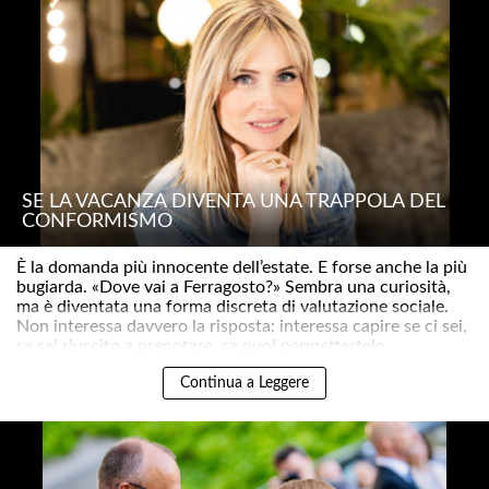
SE LA VACANZA DIVENTA UNA TRAPPOLA DEL
CONFORMISMO
È la domanda più innocente dell’estate. E forse anche la più
bugiarda. «Dove vai a Ferragosto?» Sembra una curiosità,
ma è diventata una forma discreta di valutazione sociale.
Non interessa davvero la risposta: interessa capire se ci sei,
se sei riuscito a prenotare, se puoi permettertelo, ..
Continua a Leggere