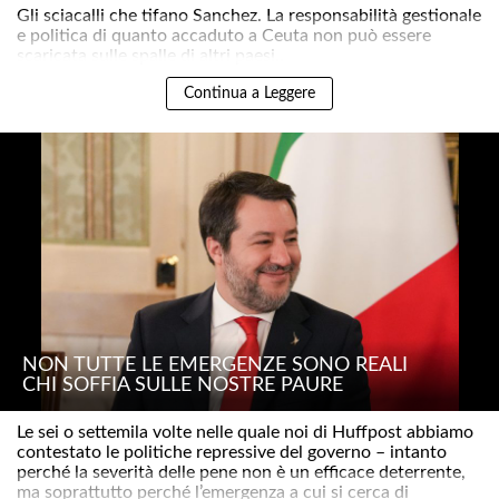
Gli sciacalli che tifano Sanchez. La responsabilità gestionale
e politica di quanto accaduto a Ceuta non può essere
scaricata sulle spalle di altri paesi..
Continua a Leggere
NON TUTTE LE EMERGENZE SONO REALI
CHI SOFFIA SULLE NOSTRE PAURE
Le sei o settemila volte nelle quale noi di Huffpost abbiamo
contestato le politiche repressive del governo – intanto
perché la severità delle pene non è un efficace deterrente,
ma soprattutto perché l’emergenza a cui si cerca di