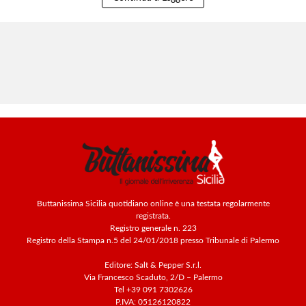
Buttanissima Sicilia quotidiano online è una testata regolarmente
registrata.
Registro generale n. 223
Registro della Stampa n.5 del 24/01/2018 presso Tribunale di Palermo
Editore: Salt & Pepper S.r.l.
Via Francesco Scaduto, 2/D – Palermo
Tel +39 091 7302626
P.IVA: 05126120822