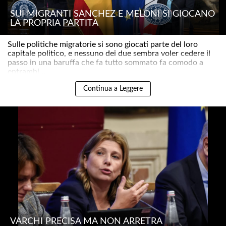
SUI MIGRANTI SÁNCHEZ E MELONI SI GIOCANO
LA PROPRIA PARTITA
Sulle politiche migratorie si sono giocati parte del loro
capitale politico, e nessuno dei due sembra voler cedere il
passo in una baruffa che fa tutto sommato fa comodo a
entrambi ..
Continua a Leggere
VARCHI PRECISA MA NON ARRETRA