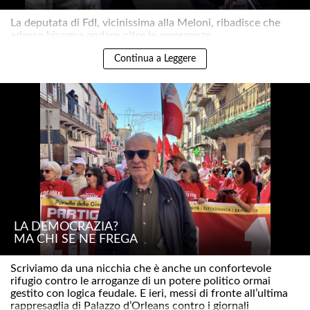
La deputata di FdI, vicinissima alla Meloni, ribadisce che
adesso bisogna andare oltre le emergenze..
Continua a Leggere
LA DEMOCRAZIA?
MA CHI SE NE FREGA
Scriviamo da una nicchia che è anche un confortevole
rifugio contro le arroganze di un potere politico ormai
gestito con logica feudale. E ieri, messi di fronte all’ultima
rappresaglia di Palazzo d’Orleans contro i giornali