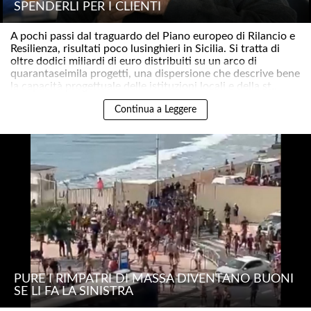
SPENDERLI PER I CLIENTI
A pochi passi dal traguardo del Piano europeo di Rilancio e
Resilienza, risultati poco lusinghieri in Sicilia. Si tratta di
oltre dodici miliardi di euro distribuiti su un arco di
quarantaseimila progetti, una dispersione che descrive bene
la capacità progettuale delle istituzioni locali e della st..
Continua a Leggere
PURE I RIMPATRI DI MASSA DIVENTANO BUONI
SE LI FA LA SINISTRA