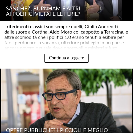
SÁNCHEZ, BURNHAM E ALTRI
AI POLITICI VIETATE LE FERIE?
I riferimenti classici son sempre quelli, Giulio Andreotti
dalle suore a Cortina, Aldo Moro col cappotto a Terracina, e
altre scomodità che i politici 1.0 erano tenuti a esibire per
farsi perdonare la vacanza, ulteriore privilegio in un paese
ancora povero e rurale dove onorevoli e ministri già go..
Continua a Leggere
OPERE PUBBLICHE? I PICCIOLI È MEGLIO