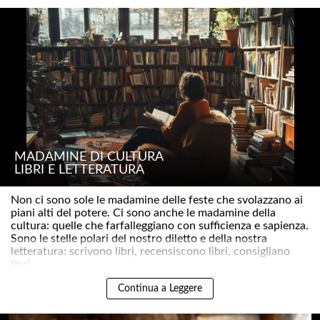
MADAMINE DI CULTURA
LIBRI E LETTERATURA
Non ci sono sole le madamine delle feste che svolazzano ai
piani alti del potere. Ci sono anche le madamine della
cultura: quelle che farfalleggiano con sufficienza e sapienza.
Sono le stelle polari del nostro diletto e della nostra
letteratura: scrivono libri, recensiscono libri, consigliano
libri,..
Continua a Leggere