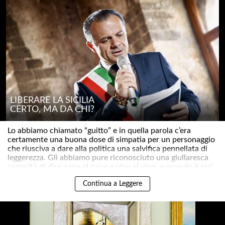
LIBERARE LA SICILIA
CERTO, MA DA CHI?
Lo abbiamo chiamato “guitto” e in quella parola c’era
certamente una buona dose di simpatia per un personaggio
che riusciva a dare alla politica una salvifica pennellata di
leggerezza. Gli abbiamo pure riconosciuto una giullaresca
capacità di dire pane al pane e vino al vino, e quando è arri..
Continua a Leggere