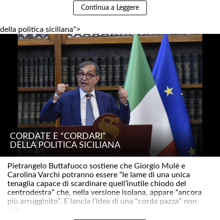
Continua a Leggere
della politica siciliana">
CORDATE E “CORDARI”
DELLA POLITICA SICILIANA
Pietrangelo Buttafuoco sostiene che Giorgio Mulè e
Carolina Varchi potranno essere “le lame di una unica
tenaglia capace di scardinare quell’inutile chiodo del
centrodestra” che, nella versione isolana, appare “ancora
più arrugginito”. E lancia l’idea di una “corda pazza” non
solo ..