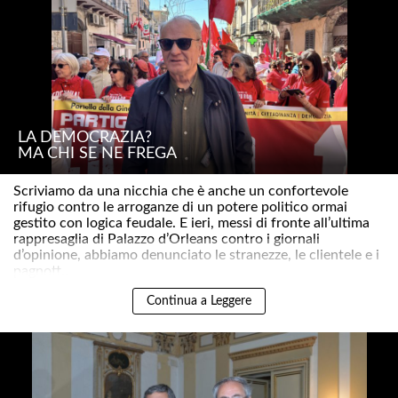
LA DEMOCRAZIA?
MA CHI SE NE FREGA
Scriviamo da una nicchia che è anche un confortevole
rifugio contro le arroganze di un potere politico ormai
gestito con logica feudale. E ieri, messi di fronte all’ultima
rappresaglia di Palazzo d’Orleans contro i giornali
d’opinione, abbiamo denunciato le stranezze, le clientele e i
pagnott..
Continua a Leggere