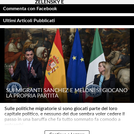
ZELENSKY E
UCRAINA
Commenta con Facebook
Ultimi Articoli Pubblicati
SUI MIGRANTI SÁNCHEZ E MELONI SI GIOCANO
LA PROPRIA PARTITA
Sulle politiche migratorie si sono giocati parte del loro
capitale politico, e nessuno dei due sembra voler cedere il
passo in una baruffa che fa tutto sommato fa comodo a
entrambi ..