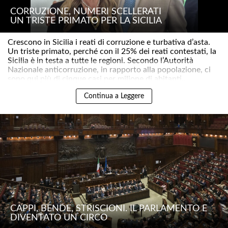
CORRUZIONE, NUMERI SCELLERATI
UN TRISTE PRIMATO PER LA SICILIA
Crescono in Sicilia i reati di corruzione e turbativa d’asta.
Un triste primato, perché con il 25% dei reati contestati, la
Sicilia è in testa a tutte le regioni. Secondo l’Autorità
Nazionale anticorruzione, in rapporto alla popolazione, ci
sono qui più di cinque casi per milione di abitanti..
Continua a Leggere
CAPPI, BENDE, STRISCIONI. IL PARLAMENTO È
DIVENTATO UN CIRCO