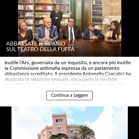
ABBASSATE IL SIPARIO
SUL TEATRO DELLA FUFFA
Inutile l’Ars, governata da un inquisito, e ancora più inutile
la Commissione antimafia espressa da un parlamento
abbastanza screditato. Il presidente Antonello Cracolici ha
illustrato la relazione annuale, ma a parte la terribile
banalità – “c’è una corruzione che cresce a macchia d’ol..
Continua a Leggere