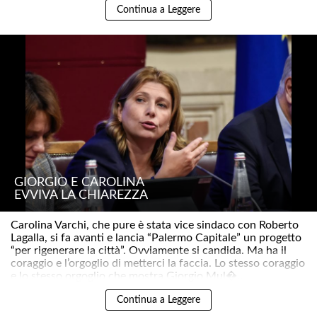
Continua a Leggere
GIORGIO E CAROLINA
EVVIVA LA CHIAREZZA
Carolina Varchi, che pure è stata vice sindaco con Roberto
Lagalla, si fa avanti e lancia “Palermo Capitale” un progetto
“per rigenerare la città”. Ovviamente si candida. Ma ha il
coraggio e l’orgoglio di metterci la faccia. Lo stesso coraggio
e lo stesso orgoglio che mostra Giorgio Mul�..
Continua a Leggere