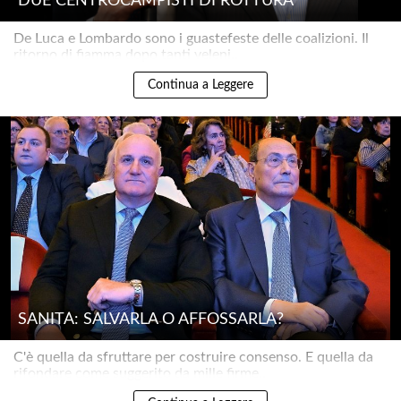
DUE CENTROCAMPISTI DI ROTTURA
De Luca e Lombardo sono i guastefeste delle coalizioni. Il
ritorno di fiamma dopo tanti veleni..
Continua a Leggere
SANITÀ: SALVARLA O AFFOSSARLA?
C'è quella da sfruttare per costruire consenso. E quella da
rifondare come suggerito da mille firme..