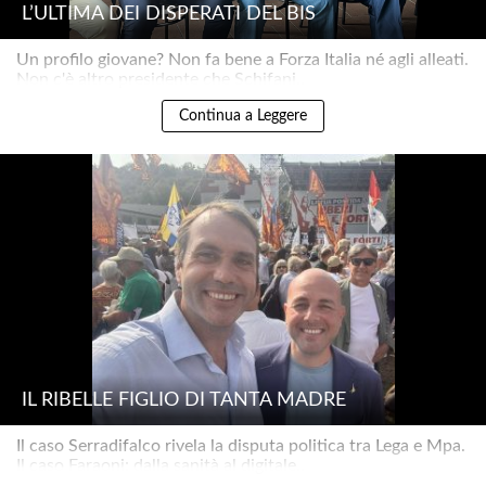
L’ULTIMA DEI DISPERATI DEL BIS
Un profilo giovane? Non fa bene a Forza Italia né agli alleati.
Non c'è altro presidente che Schifani..
Continua a Leggere
IL RIBELLE FIGLIO DI TANTA MADRE
Il caso Serradifalco rivela la disputa politica tra Lega e Mpa.
Il caso Faraoni: dalla sanità al digitale..