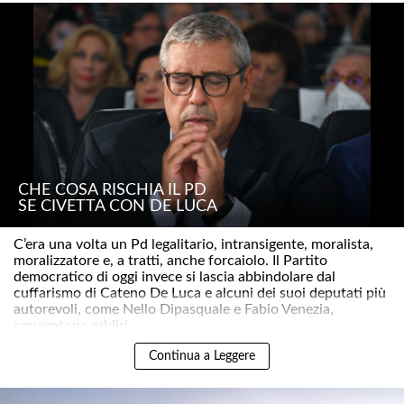
CHE COSA RISCHIA IL PD
SE CIVETTA CON DE LUCA
C’era una volta un Pd legalitario, intransigente, moralista,
moralizzatore e, a tratti, anche forcaiolo. Il Partito
democratico di oggi invece si lascia abbindolare dal
cuffarismo di Cateno De Luca e alcuni dei suoi deputati più
autorevoli, come Nello Dipasquale e Fabio Venezia,
consentono addiri..
Continua a Leggere