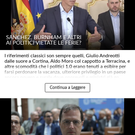
SÁNCHEZ, BURNHAM E ALTRI
AI POLITICI VIETATE LE FERIE?
I riferimenti classici son sempre quelli, Giulio Andreotti
dalle suore a Cortina, Aldo Moro col cappotto a Terracina, e
altre scomodità che i politici 1.0 erano tenuti a esibire per
farsi perdonare la vacanza, ulteriore privilegio in un paese
ancora povero e rurale dove onorevoli e ministri già go..
Continua a Leggere