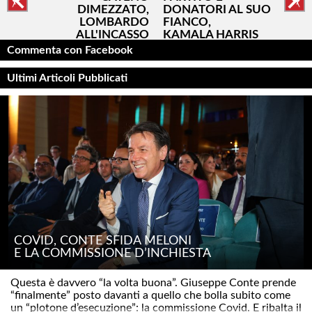
DIMEZZATO,
DONATORI AL SUO
LOMBARDO
FIANCO,
ALL'INCASSO
KAMALA HARRIS
BALLA DA SOLA
Commenta con Facebook
Ultimi Articoli Pubblicati
COVID, CONTE SFIDA MELONI
E LA COMMISSIONE D’INCHIESTA
Questa è davvero “la volta buona”. Giuseppe Conte prende
“finalmente” posto davanti a quello che bolla subito come
un “plotone d’esecuzione”: la commissione Covid. E ribalta il