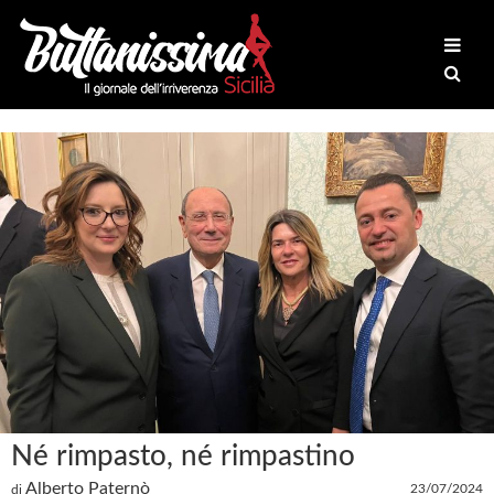
Né rimpasto, né rimpastino
Alberto Paternò
23/07/2024
di