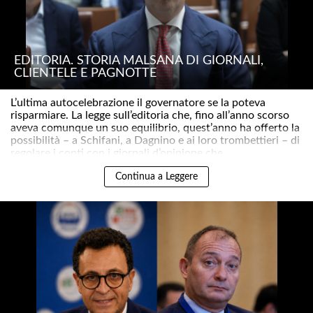
EDITORIA. STORIA MALSANA DI GIORNALI,
CLIENTELE E PAGNOTTE
L’ultima autocelebrazione il governatore se la poteva
risparmiare. La legge sull’editoria che, fino all’anno scorso
aveva comunque un suo equilibrio, quest’anno ha offerto la
possibilità – a Schifani, a Dagnino e ai loro trombettieri – di
regolare i conti con i giornali d’opinione che..
Continua a Leggere