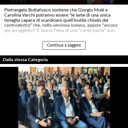
Pietrangelo Buttafuoco sostiene che Giorgio Mulè e
Carolina Varchi potranno essere “le lame di una unica
tenaglia capace di scardinare quell’inutile chiodo del
centrodestra” che, nella versione isolana, appare “ancora
più arrugginito”. E lancia l’idea di una “corda pazza” non
solo ..
Continua a Leggere
Dalla stessa Categoria