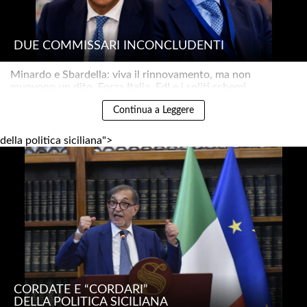
DUE COMMISSARI INCONCLUDENTI
Minardo e Sbardella: viva il rinnovamento, ma non
muovono un dito. Forza Italia, FdI e i soliti schemi..
Continua a Leggere
della politica siciliana">
CORDATE E “CORDARI”
DELLA POLITICA SICILIANA