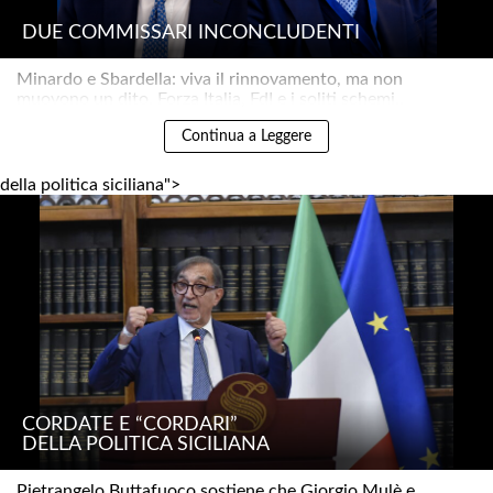
DUE COMMISSARI INCONCLUDENTI
Minardo e Sbardella: viva il rinnovamento, ma non
muovono un dito. Forza Italia, FdI e i soliti schemi..
Continua a Leggere
della politica siciliana">
CORDATE E “CORDARI”
DELLA POLITICA SICILIANA
Pietrangelo Buttafuoco sostiene che Giorgio Mulè e