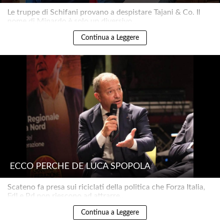
Le truppe di Schifani provano a despistare Tajani & Co. Il
nome di Minardo è solo un diversivo..
Continua a Leggere
ECCO PERCHÉ DE LUCA SPOPOLA
Scateno fa presa sui riciclati della politica che Forza Italia,
FdI e Pd non riescono ad attrarre..
Continua a Leggere