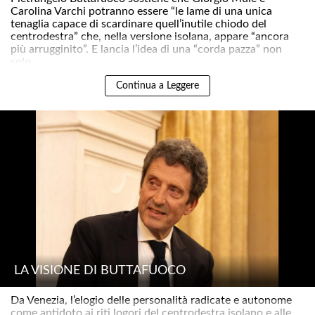
Carolina Varchi potranno essere “le lame di una unica
tenaglia capace di scardinare quell’inutile chiodo del
centrodestra” che, nella versione isolana, appare “ancora
più arrugginito”. E lancia l’idea di una “corda pazza” non
solo ..
Continua a Leggere
LA VISIONE DI BUTTAFUOCO
Da Venezia, l’elogio delle personalità radicate e autonome
come antidoto ai riti logori del centrodestra isolano e alle