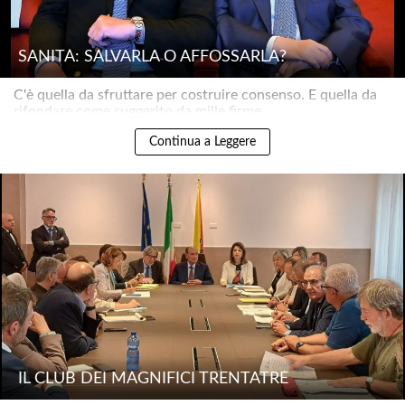
SANITÀ: SALVARLA O AFFOSSARLA?
C'è quella da sfruttare per costruire consenso. E quella da
rifondare come suggerito da mille firme..
Continua a Leggere
IL CLUB DEI MAGNIFICI TRENTATRÉ