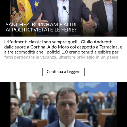
SÁNCHEZ, BURNHAM E ALTRI
AI POLITICI VIETATE LE FERIE?
I riferimenti classici son sempre quelli, Giulio Andreotti
dalle suore a Cortina, Aldo Moro col cappotto a Terracina, e
altre scomodità che i politici 1.0 erano tenuti a esibire per
farsi perdonare la vacanza, ulteriore privilegio in un paese
ancora povero e rurale dove onorevoli e ministri già go..
Continua a Leggere