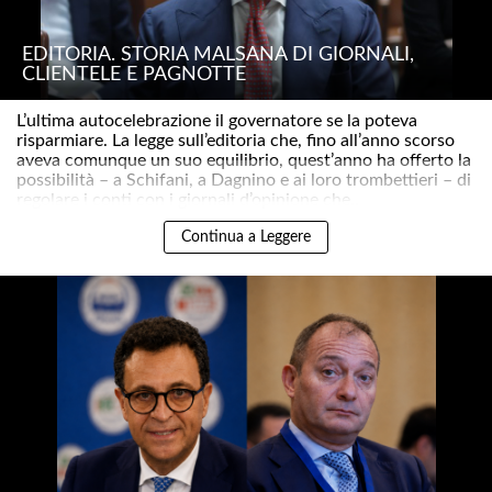
EDITORIA. STORIA MALSANA DI GIORNALI,
CLIENTELE E PAGNOTTE
L’ultima autocelebrazione il governatore se la poteva
risparmiare. La legge sull’editoria che, fino all’anno scorso
aveva comunque un suo equilibrio, quest’anno ha offerto la
possibilità – a Schifani, a Dagnino e ai loro trombettieri – di
regolare i conti con i giornali d’opinione che..
Continua a Leggere