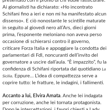
presentato con il profilo di chi vuole rassicurare.
Ai giornalisti ha dichiarato: «Ho incontrato
Schifani fino a ieri e non mi ha manifestato alcun
dissenso». E ciò nonostante le scintille maturate
in seguito al giovedì nero all’Ars, dieci giorni
prima, l’esponente meloniano non aveva perso
occasione di schierarsi contro il governo,
criticare Forza Italia e appoggiare la condotta dei
parlamentari di FdI, noncuranti dell’invito del
governatore a uscire dall’aula. “È impazzito”, fu la
confidenza di Schifani riportata dal quotidiano
La
. Eppure… L’idea di compattezza serve a
Sicilia
coprire tutto: le fratture, le indagini, i fallimenti.
Accanto a lui, Elvira Amata
. Anche lei indagata
per corruzione, anche lei tornata protagonista.
Dopo le intercettazioni, i favori chiesti a Lady