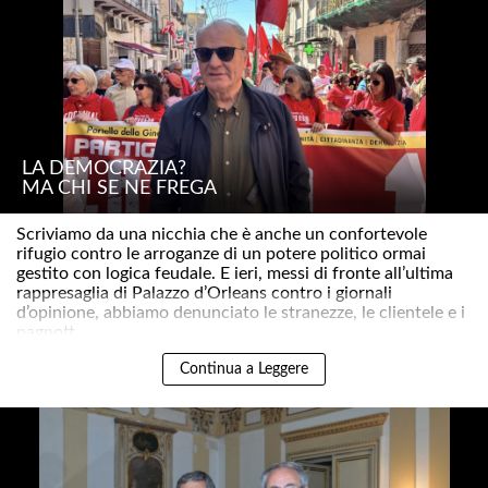
LA DEMOCRAZIA?
MA CHI SE NE FREGA
Scriviamo da una nicchia che è anche un confortevole
rifugio contro le arroganze di un potere politico ormai
gestito con logica feudale. E ieri, messi di fronte all’ultima
rappresaglia di Palazzo d’Orleans contro i giornali
d’opinione, abbiamo denunciato le stranezze, le clientele e i
pagnott..
Continua a Leggere