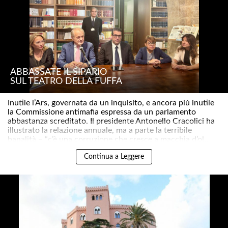
ABBASSATE IL SIPARIO
SUL TEATRO DELLA FUFFA
Inutile l’Ars, governata da un inquisito, e ancora più inutile
la Commissione antimafia espressa da un parlamento
abbastanza screditato. Il presidente Antonello Cracolici ha
illustrato la relazione annuale, ma a parte la terribile
banalità – “c’è una corruzione che cresce a macchia d’ol..
Continua a Leggere