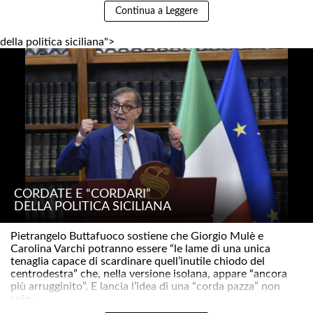
Continua a Leggere
della politica siciliana">
CORDATE E “CORDARI”
DELLA POLITICA SICILIANA
Pietrangelo Buttafuoco sostiene che Giorgio Mulè e
Carolina Varchi potranno essere “le lame di una unica
tenaglia capace di scardinare quell’inutile chiodo del
centrodestra” che, nella versione isolana, appare “ancora
più arrugginito”. E lancia l’idea di una “corda pazza” non
solo ..