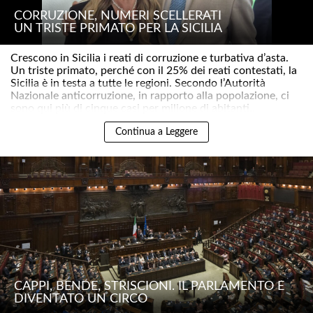
CORRUZIONE, NUMERI SCELLERATI
UN TRISTE PRIMATO PER LA SICILIA
Crescono in Sicilia i reati di corruzione e turbativa d’asta.
Un triste primato, perché con il 25% dei reati contestati, la
Sicilia è in testa a tutte le regioni. Secondo l’Autorità
Nazionale anticorruzione, in rapporto alla popolazione, ci
sono qui più di cinque casi per milione di abitanti..
Continua a Leggere
CAPPI, BENDE, STRISCIONI. IL PARLAMENTO È
DIVENTATO UN CIRCO