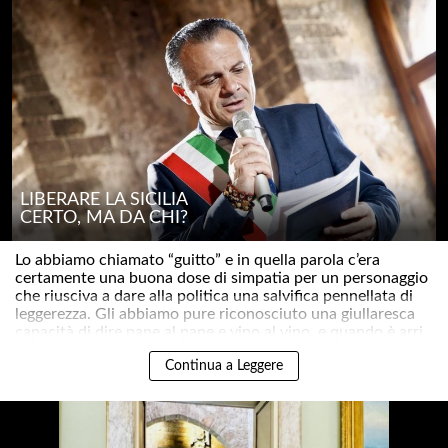
LIBERARE LA SICILIA
CERTO, MA DA CHI?
Lo abbiamo chiamato “guitto” e in quella parola c’era
certamente una buona dose di simpatia per un personaggio
che riusciva a dare alla politica una salvifica pennellata di
leggerezza. Gli abbiamo pure riconosciuto una giullaresca
capacità di dire pane al pane e vino al vino, e quando è arri..
Continua a Leggere