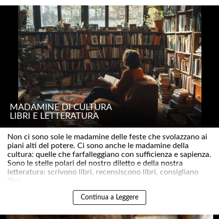
MADAMINE DI CULTURA
LIBRI E LETTERATURA
Non ci sono sole le madamine delle feste che svolazzano ai
piani alti del potere. Ci sono anche le madamine della
cultura: quelle che farfalleggiano con sufficienza e sapienza.
Sono le stelle polari del nostro diletto e della nostra
letteratura: scrivono libri, recensiscono libri, consigliano
libri,..
Continua a Leggere