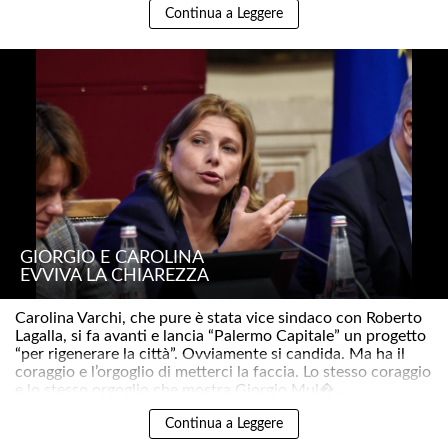
Continua a Leggere
GIORGIO E CAROLINA
EVVIVA LA CHIAREZZA
Carolina Varchi, che pure è stata vice sindaco con Roberto
Lagalla, si fa avanti e lancia “Palermo Capitale” un progetto
“per rigenerare la città”. Ovviamente si candida. Ma ha il
coraggio e l’orgoglio di metterci la faccia. Lo stesso coraggio
e lo stesso orgoglio che mostra Giorgio Mul�..
Continua a Leggere