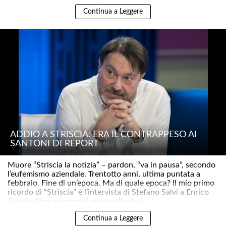
Continua a Leggere
ADDIO A STRISCIA. ERA IL CONTRAPPESO AI
SANTONI DI REPORT
Muore “Striscia la notizia” – pardon, “va in pausa”, secondo
l’eufemismo aziendale. Trentotto anni, ultima puntata a
febbraio. Fine di un’epoca. Ma di quale epoca? Il mio primo
ricordo di “Striscia” è l’intervista di Stefano Salvi a Enrico
Cuccia. Non avevo mai visto nulla di si..
Continua a Leggere