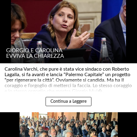
GIORGIO E CAROLINA
EVVIVA LA CHIAREZZA
Carolina Varchi, che pure è stata vice sindaco con Roberto
Lagalla, si fa avanti e lancia “Palermo Capitale” un progetto
“per rigenerare la città”. Ovviamente si candida. Ma ha il
coraggio e l’orgoglio di metterci la faccia. Lo stesso coraggio
e lo stesso orgoglio che mostra Giorgio Mul�..
Continua a Leggere