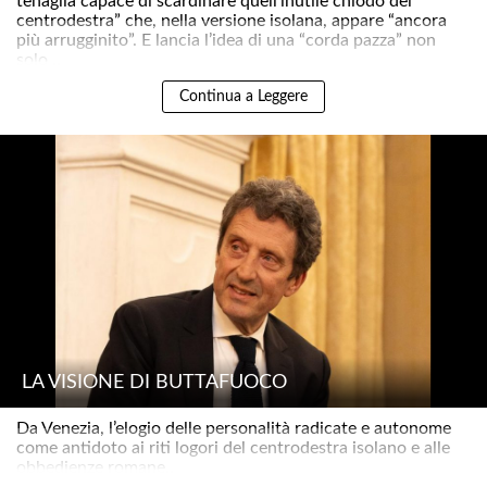
tenaglia capace di scardinare quell’inutile chiodo del
centrodestra” che, nella versione isolana, appare “ancora
più arrugginito”. E lancia l’idea di una “corda pazza” non
solo ..
Continua a Leggere
LA VISIONE DI BUTTAFUOCO
Da Venezia, l’elogio delle personalità radicate e autonome
come antidoto ai riti logori del centrodestra isolano e alle
obbedienze romane..