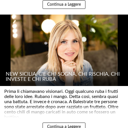
Continua a Leggere
NEW SICILIA. C’È CHI SOGNA, CHI RISCHIA, CHI
INVESTE E CHI RUBA
Prima li chiamavano visionari. Oggi qualcuno ruba i frutti
delle loro idee. Rubano i mango. Detta così, sembra quasi
una battuta. E invece è cronaca. A Balestrate tre persone
sono state arrestate dopo aver razziato un frutteto. Oltre
cento chili di mango caricati in auto come se fossero un
bottino..
Continua a Leggere