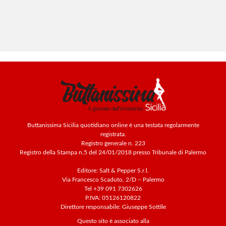
Buttanissima Sicilia quotidiano online è una testata regolarmente
registrata.
Registro generale n. 223
Registro della Stampa n.5 del 24/01/2018 presso Tribunale di Palermo
Editore: Salt & Pepper S.r.l.
Via Francesco Scaduto, 2/D – Palermo
Tel +39 091 7302626
P.IVA: 05126120822
Direttore responsabile: Giuseppe Sottile
Questo sito è associato alla