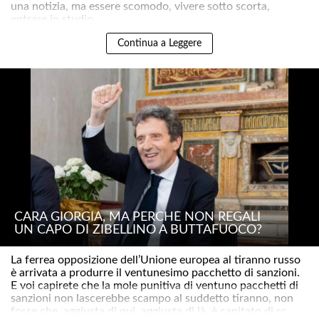
una notizia, ma essere scomodo, vivere sotto scorta,
entrare in studio ..
Continua a Leggere
CARA GIORGIA, MA PERCHÉ NON REGALI
UN CAPO DI ZIBELLINO A BUTTAFUOCO?
La ferrea opposizione dell’Unione europea al tiranno russo
è arrivata a produrre il ventunesimo pacchetto di sanzioni.
E voi capirete che la mole punitiva di ventuno pacchetti di
sanzioni non lascerebbe scampo al suddetto tiranno, non
fosse che, aggiusta di qui, aggiusta di là, è capitato di sc..