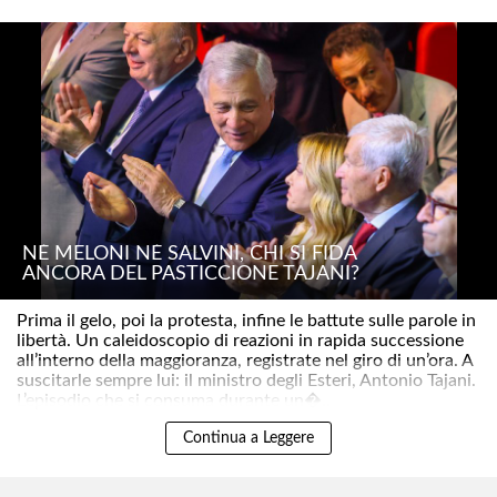
NÉ MELONI NÉ SALVINI, CHI SI FIDA
ANCORA DEL PASTICCIONE TAJANI?
Prima il gelo, poi la protesta, infine le battute sulle parole in
libertà. Un caleidoscopio di reazioni in rapida successione
all’interno della maggioranza, registrate nel giro di un’ora. A
suscitarle sempre lui: il ministro degli Esteri, Antonio Tajani.
L’episodio che si consuma durante un�..
Continua a Leggere