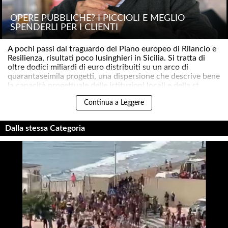
OPERE PUBBLICHE? I PICCIOLI È MEGLIO
SPENDERLI PER I CLIENTI
A pochi passi dal traguardo del Piano europeo di Rilancio e
Resilienza, risultati poco lusinghieri in Sicilia. Si tratta di
oltre dodici miliardi di euro distribuiti su un arco di
quarantaseimila progetti, una dispersione che descrive bene
la capacità progettuale delle istituzioni locali e della st..
Continua a Leggere
Dalla stessa Categoria