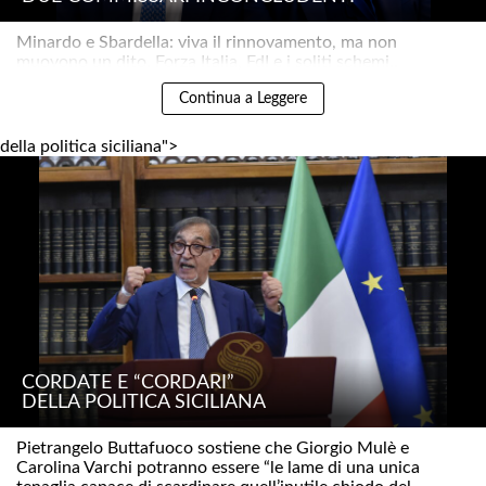
Minardo e Sbardella: viva il rinnovamento, ma non
muovono un dito. Forza Italia, FdI e i soliti schemi..
Continua a Leggere
della politica siciliana">
CORDATE E “CORDARI”
DELLA POLITICA SICILIANA
Pietrangelo Buttafuoco sostiene che Giorgio Mulè e
Carolina Varchi potranno essere “le lame di una unica