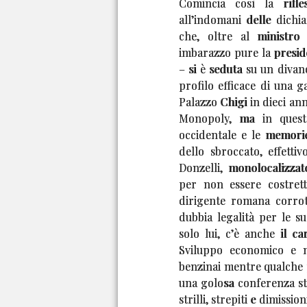
Comincia così la rifle
all’indomani delle dichia
che, oltre al ministro
imbarazzo pure la presid
– si è seduta su un divano
profilo efficace di una g
Palazzo Chigi in dieci ann
Monopoly, ma in questa
occidentale e le memori
dello sbroccato, effetti
Donzelli, monolocalizzat
per non essere costrett
dirigente romana corrott
dubbia legalità per le s
solo lui, c’è anche il ca
Sviluppo economico e m
benzinai mentre qualche 
una golosa conferenza s
strilli, strepiti e dimissi