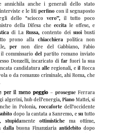
e annichila anche i generali dello stato
nterviste e le liti perfino con il segnaposto
gli dello “sciocco vero”, il tutto poco
stro della Difesa che eccita le offese, e
istica di La Russa, contento dei suoi busti
utto prono alla chiacchiera politica non
nale, per non dire del Gabbiano, Fabio
 il commissario del partito romano inviato
tesso Donzelli, incaricato di far fuori la sua
cata candidatura alle regionali, e il Rocca
avola o da romanzo criminale, ahi Roma, che
.
e per il meno peggio
– prosegue Ferrara
gi algerini, hub dell’energia, Piano Mattei, si
anche in Polonia, roccaforte dell’occidente
 subito dopo la cantata a Sanremo, e su tutto
ve, stupidamente ottimistiche ma ottime,
a dalla buona Finanziaria antidebito dopo