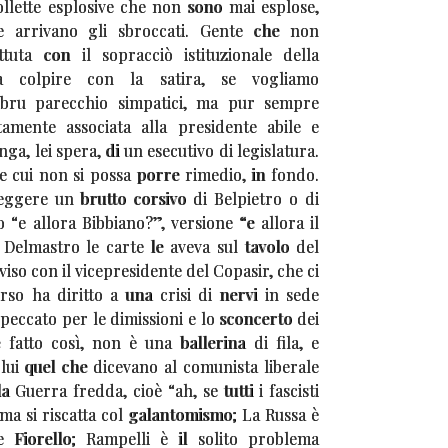
bollette esplosive che non sono mai esplose,
 arrivano gli sbroccati. Gente che non
uta con il sopracciò istituzionale della
a colpire con la satira, se vogliamo
 bru parecchio simpatici, ma pur sempre
amente associata alla presidente abile e
ga, lei spera, di un esecutivo di legislatura.
e cui non si possa porre rimedio, in fondo.
leggere un brutto corsivo di Belpietro o di
no “e allora Bibbiano?”, versione “e allora il
 Delmastro le carte le aveva sul tavolo del
so con il vicepresidente del Copasir, che ci
rso ha diritto a una crisi di nervi in sede
 peccato per le dimissioni e lo sconcerto dei
 fatto così, non è una ballerina di fila, e
lui quel che dicevano al comunista liberale
 Guerra fredda, cioè “ah, se tutti i fascisti
ma si riscatta col galantomismo; La Russa è
 Fiorello; Rampelli è il solito problema