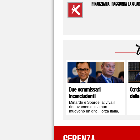
FINANZIARIA, RAGGIUNTA LA QUA
Due commissari
Cord
inconcludenti
della
Minardo e Sbardella: viva il
rinnovamento, ma non
muovono un dito. Forza Italia,
FdI e i soliti schemi
GERENZA