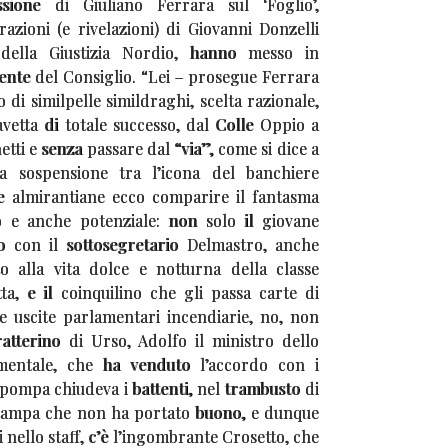
ssione di Giuliano Ferrara sul ‘Foglio’,
razioni (e rivelazioni) di Giovanni Donzelli
 della Giustizia Nordio, hanno messo in
ente del Consiglio. “Lei – prosegue Ferrara
 di similpelle simildraghi, scelta razionale,
avetta di totale successo, dal Colle Oppio a
etti e senza passare dal “via”, come si dice a
 sospensione tra l’icona del banchiere
e almirantiane ecco comparire il fantasma
vo e anche potenziale: non solo il giovane
o con il sottosegretario Delmastro, anche
o alla vita dolce e notturna della classe
a, e il coinquilino che gli passa carte di
ue uscite parlamentari incendiarie, no, non
ratterino di Urso, Adolfo il ministro dello
entale, che ha venduto l’accordo con i
pompa chiudeva i battenti, nel trambusto di
tampa che non ha portato buono, e dunque
oni nello staff, c’è l’ingombrante Crosetto, che