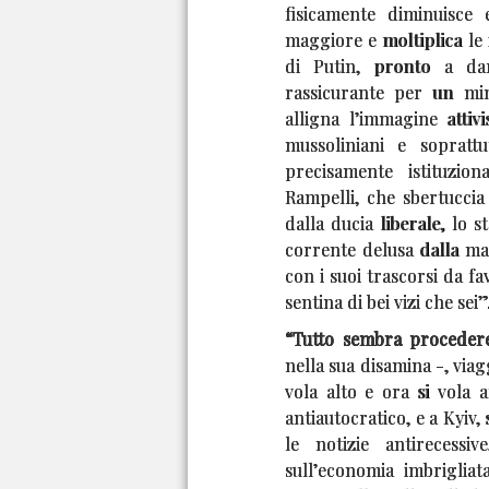
fisicamente diminuisce 
maggiore e moltiplica le i
di Putin, pronto a dar
rassicurante per un mini
alligna l’immagine attiv
mussoliniani e sopratt
precisamente istituzio
Rampelli, che sbertuccia
dalla ducia liberale, lo s
corrente delusa dalla man
con i suoi trascorsi da f
sentina di bei vizi che sei”
“Tutto sembra proceder
nella sua disamina -, viag
vola alto e ora si vola 
antiautocratico, e a Kyiv,
le notizie antirecessi
sull’economia imbrigliat