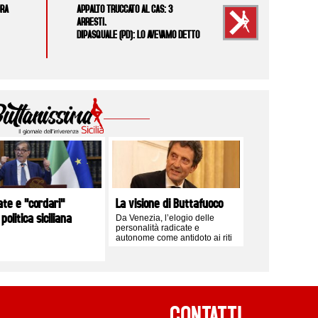
DRA
APPALTO TRUCCATO AL CAS: 3
ARRESTI.
DIPASQUALE (PD): LO AVEVAMO DETTO
ate e "cordari"
La visione di Buttafuoco
 politica siciliana
Da Venezia, l’elogio delle
personalità radicate e
autonome come antidoto ai riti
logori del centrodestra isolano
e alle obbedienze romane
CONTATTI