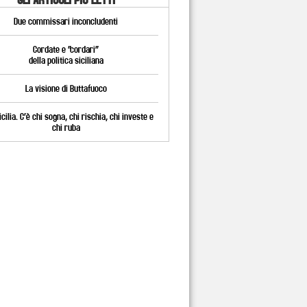
Due commissari inconcludenti
Cordate e “cordari”
della politica siciliana
La visione di Buttafuoco
cilia. C’è chi sogna, chi rischia, chi investe e
chi ruba