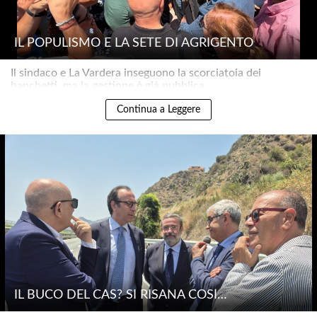
IL POPULISMO E LA SETE DI AGRIGENTO
Il sindaco e La Vardera inseguono la scorciatoia dei
banchetti, ma la gestione è già pubblica..
Continua a Leggere
IL BUCO DEL CAS? SI RISANA COSÌ…