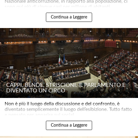
Nazionale anticorruzione, in rapporto alla popolazione, ci
sono qui più di cinque casi per milione di abitanti..
Continua a Leggere
CAPPI, BENDE, STRISCIONI. IL PARLAMENTO È
DIVENTATO UN CIRCO
Non è più il luogo della discussione e del confronto, è
diventato semplicemente il luogo dell’esibizione. Tutto fatto
e pensato per apparire sui social..
Continua a Leggere