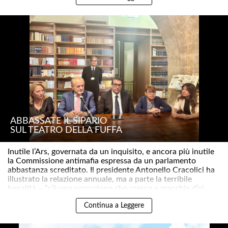
ABBASSATE IL SIPARIO
SUL TEATRO DELLA FUFFA
Inutile l’Ars, governata da un inquisito, e ancora più inutile
la Commissione antimafia espressa da un parlamento
abbastanza screditato. Il presidente Antonello Cracolici ha
illustrato la relazione annuale, ma a parte la terribile
banalità – “c’è una corruzione che cresce a macchia d’ol..
Continua a Leggere