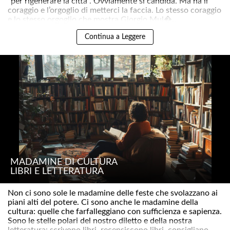
“per rigenerare la città”. Ovviamente si candida. Ma ha il
coraggio e l’orgoglio di metterci la faccia. Lo stesso coraggio
e lo stesso orgoglio che mostra Giorgio Mul�..
Continua a Leggere
MADAMINE DI CULTURA
LIBRI E LETTERATURA
Non ci sono sole le madamine delle feste che svolazzano ai
piani alti del potere. Ci sono anche le madamine della
cultura: quelle che farfalleggiano con sufficienza e sapienza.
Sono le stelle polari del nostro diletto e della nostra