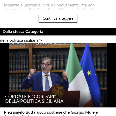
Minardo e Sbardella: viva il rinnovamento, ma non
muovono un dito. Forza Italia, FdI e i soliti schemi..
Continua a Leggere
Dalla stessa Categoria
della politica siciliana">
CORDATE E “CORDARI”
DELLA POLITICA SICILIANA
Pietrangelo Buttafuoco sostiene che Giorgio Mulè e