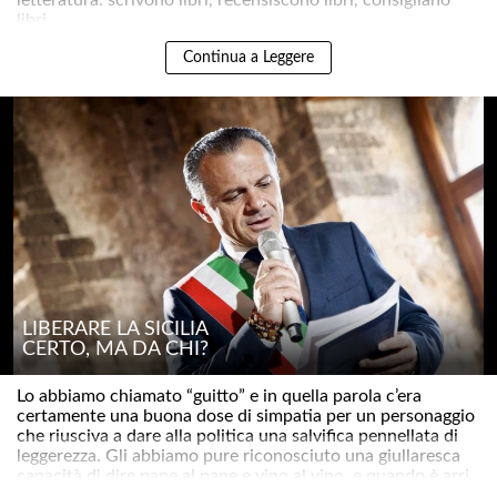
letteratura: scrivono libri, recensiscono libri, consigliano
libri,..
Continua a Leggere
LIBERARE LA SICILIA
CERTO, MA DA CHI?
Lo abbiamo chiamato “guitto” e in quella parola c’era
certamente una buona dose di simpatia per un personaggio
che riusciva a dare alla politica una salvifica pennellata di
leggerezza. Gli abbiamo pure riconosciuto una giullaresca
capacità di dire pane al pane e vino al vino, e quando è arri..