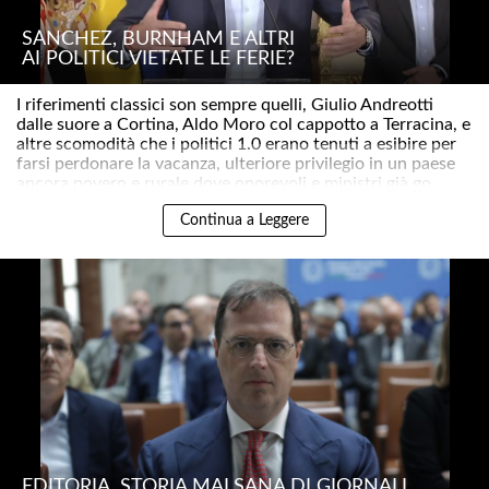
SÁNCHEZ, BURNHAM E ALTRI
AI POLITICI VIETATE LE FERIE?
I riferimenti classici son sempre quelli, Giulio Andreotti
dalle suore a Cortina, Aldo Moro col cappotto a Terracina, e
altre scomodità che i politici 1.0 erano tenuti a esibire per
farsi perdonare la vacanza, ulteriore privilegio in un paese
ancora povero e rurale dove onorevoli e ministri già go..
Continua a Leggere
EDITORIA. STORIA MALSANA DI GIORNALI,