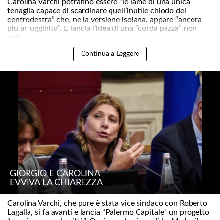
Carolina Varchi potranno essere “le lame di una unica
tenaglia capace di scardinare quell’inutile chiodo del
centrodestra” che, nella versione isolana, appare “ancora
più arrugginito”. E lancia l’idea di una “corda pazza” non
solo ..
Continua a Leggere
GIORGIO E CAROLINA
EVVIVA LA CHIAREZZA
Carolina Varchi, che pure è stata vice sindaco con Roberto
Lagalla, si fa avanti e lancia “Palermo Capitale” un progetto