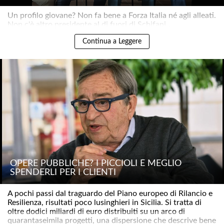
Un profilo giovane? Non fa bene a Forza Italia né agli alleati.
Non c'è altro presidente al di fuori di Schifani..
Continua a Leggere
OPERE PUBBLICHE? I PICCIOLI È MEGLIO
SPENDERLI PER I CLIENTI
A pochi passi dal traguardo del Piano europeo di Rilancio e
Resilienza, risultati poco lusinghieri in Sicilia. Si tratta di
oltre dodici miliardi di euro distribuiti su un arco di
quarantaseimila progetti, una dispersione che descrive bene