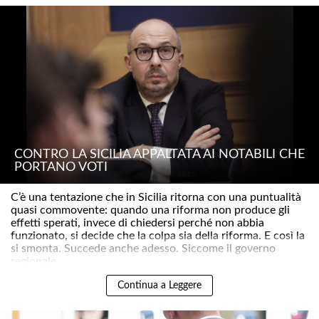
CONTRO LA SICILIA APPALTATA AI NOTABILI CHE
PORTANO VOTI
C’è una tentazione che in Sicilia ritorna con una puntualità
quasi commovente: quando una riforma non produce gli
effetti sperati, invece di chiedersi perché non abbia
funzionato, si decide che la colpa sia della riforma. E così la
si smonta. Succede anche adesso. Siccome il governo
regionale ..
Continua a Leggere