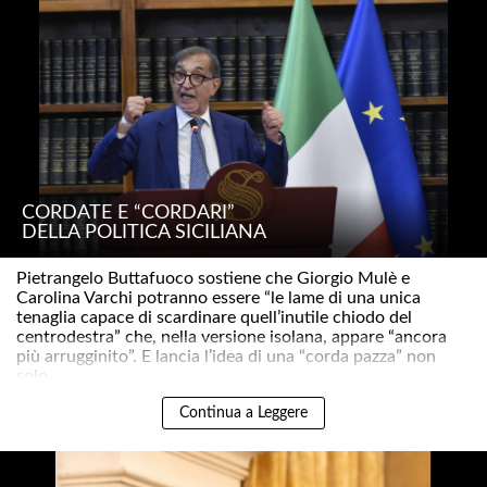
CORDATE E “CORDARI”
DELLA POLITICA SICILIANA
Pietrangelo Buttafuoco sostiene che Giorgio Mulè e
Carolina Varchi potranno essere “le lame di una unica
tenaglia capace di scardinare quell’inutile chiodo del
centrodestra” che, nella versione isolana, appare “ancora
più arrugginito”. E lancia l’idea di una “corda pazza” non
solo ..
Continua a Leggere