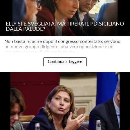
ELLY SI È SVEGLIATA. MA TIRERÀ IL PD SICILIANO
DALLA PALUDE?
Non basta ricucire dopo il congresso contestato: servono
un nuovo gruppo dirigente, una vera opposizione e un
progetto capace di sfidare la destra..
Continua a Leggere