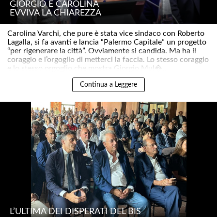
GIORGIO E CAROLINA
EVVIVA LA CHIAREZZA
Carolina Varchi, che pure è stata vice sindaco con Roberto
Lagalla, si fa avanti e lancia “Palermo Capitale” un progetto
“per rigenerare la città”. Ovviamente si candida. Ma ha il
coraggio e l’orgoglio di metterci la faccia. Lo stesso coraggio
e lo stesso orgoglio che mostra Giorgio Mul�..
Continua a Leggere
L’ULTIMA DEI DISPERATI DEL BIS