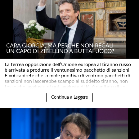
CARA GIORGIA, MA PERCHÉ NON REGALI
UN CAPO DI ZIBELLINO A BUTTAFUOCO?
La ferrea opposizione dell’Unione europea al tiranno russo
è arrivata a produrre il ventunesimo pacchetto di sanzioni.
E voi capirete che la mole punitiva di ventuno pacchetti di
sanzioni non lascerebbe scampo al suddetto tiranno, non
fosse che, aggiusta di qui, aggiusta di là, è capitato di sc..
Continua a Leggere