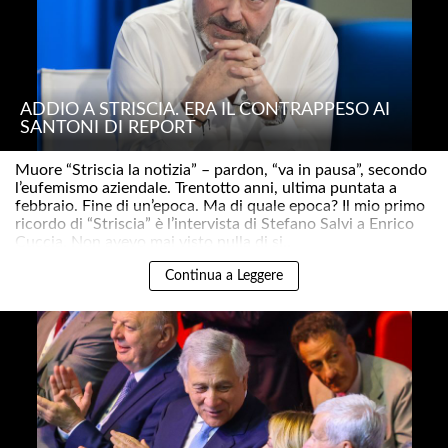
ADDIO A STRISCIA. ERA IL CONTRAPPESO AI
SANTONI DI REPORT
Muore “Striscia la notizia” – pardon, “va in pausa”, secondo
l’eufemismo aziendale. Trentotto anni, ultima puntata a
febbraio. Fine di un’epoca. Ma di quale epoca? Il mio primo
ricordo di “Striscia” è l’intervista di Stefano Salvi a Enrico
Cuccia. Non avevo mai visto nulla di si..
Continua a Leggere