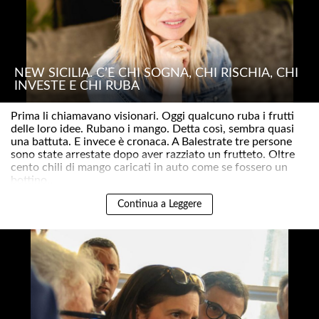
NEW SICILIA. C’È CHI SOGNA, CHI RISCHIA, CHI
INVESTE E CHI RUBA
Prima li chiamavano visionari. Oggi qualcuno ruba i frutti
delle loro idee. Rubano i mango. Detta così, sembra quasi
una battuta. E invece è cronaca. A Balestrate tre persone
sono state arrestate dopo aver razziato un frutteto. Oltre
cento chili di mango caricati in auto come se fossero un
bottino..
Continua a Leggere