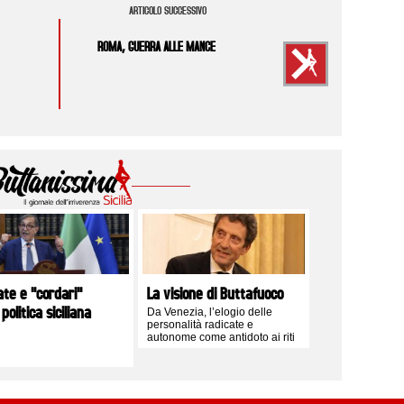
ARTICOLO SUCCESSIVO
ROMA, GUERRA ALLE MANCE
ate e "cordari"
La visione di Buttafuoco
 politica siciliana
Da Venezia, l’elogio delle
personalità radicate e
autonome come antidoto ai riti
logori del centrodestra isolano
e alle obbedienze romane