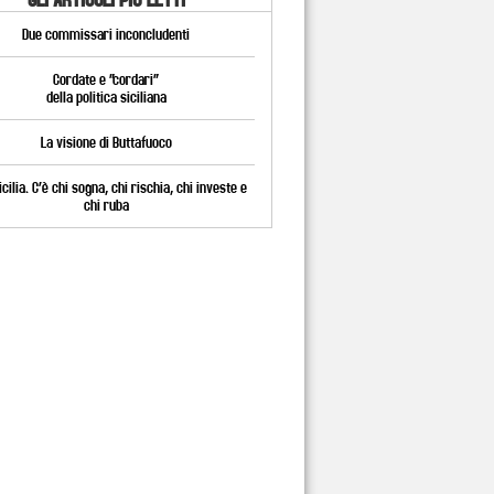
Due commissari inconcludenti
Cordate e “cordari”
della politica siciliana
La visione di Buttafuoco
cilia. C’è chi sogna, chi rischia, chi investe e
chi ruba