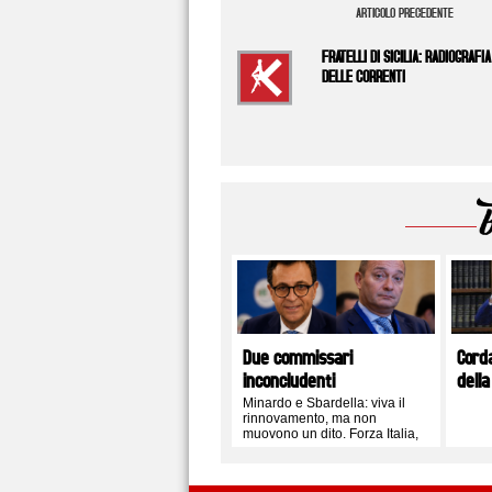
ARTICOLO PRECEDENTE
FRATELLI DI SICILIA: RADIOGRAFIA
DELLE CORRENTI
Due commissari
Cord
inconcludenti
della
Minardo e Sbardella: viva il
rinnovamento, ma non
muovono un dito. Forza Italia,
FdI e i soliti schemi